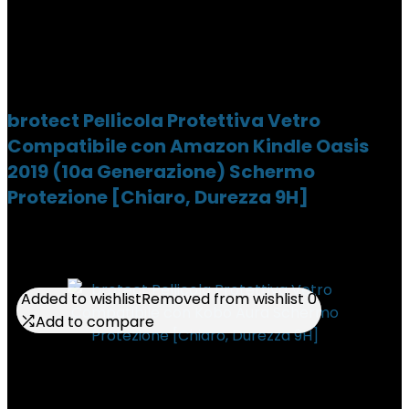
brotect Pellicola Protettiva Vetro
Compatibile con Amazon Kindle Oasis
2019 (10a Generazione) Schermo
Protezione [Chiaro, Durezza 9H]
Added to wishlist
Added to wishlist
Removed from wishlist
Removed from wishlist
0
0
Add to compare
Add to compare