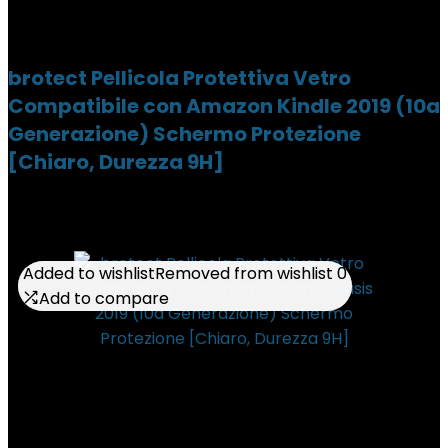
brotect Pellicola Protettiva Vetro
Compatibile con Amazon Kindle 2019 (10a
Generazione) Schermo Protezione
[Chiaro, Durezza 9H]
Added to wishlist
Added to wishlist
Removed from wishlist
Removed from wishlist
0
0
Add to compare
Add to compare