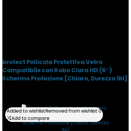
brotect Pellicola Protettiva Vetro
Compatibile con Kobo Clara HD (6″)
Schermo Protezione [Chiaro, Durezza 9H]
Added to wishlist
Added to wishlist
Removed from wishlist
Removed from wishlist
0
0
Add to compare
Add to compare