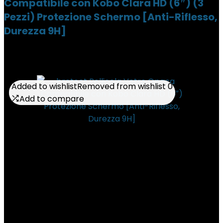
Compatibile con Kobo Clara HD (6″) (3
Pezzi) Protezione Schermo [Anti-Riflesso,
Durezza 9H]
Added to wishlist
Added to wishlist
Removed from wishlist
Removed from wishlist
0
0
Add to compare
Add to compare