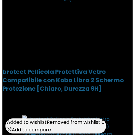
brotect Pellicola Protettiva Vetro
Compatibile con Kobo Libra 2 Schermo
Protezione [Chiaro, Durezza 9H]
Added to wishlist
Added to wishlist
Removed from wishlist
Removed from wishlist
0
0
Add to compare
Add to compare