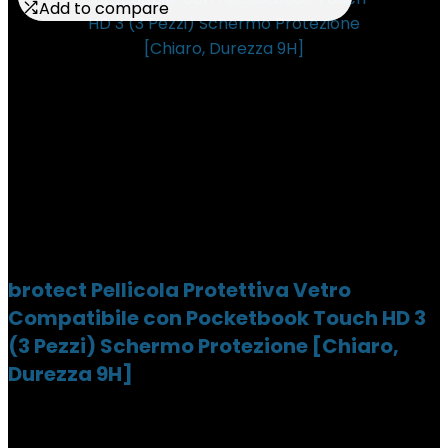
Add to compare
Add to compare
brotect Pellicola Protettiva Vetro
Compatibile con Pocketbook Touch HD 3
(3 Pezzi) Schermo Protezione [Chiaro,
Durezza 9H]