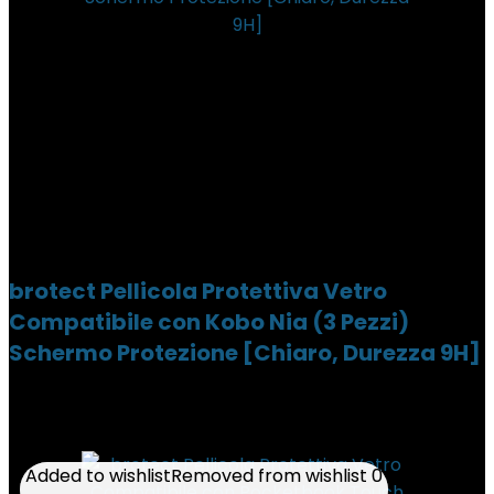
brotect Pellicola Protettiva Vetro
Compatibile con Kobo Nia (3 Pezzi)
Schermo Protezione [Chiaro, Durezza 9H]
Added to wishlist
Added to wishlist
Removed from wishlist
Removed from wishlist
0
0