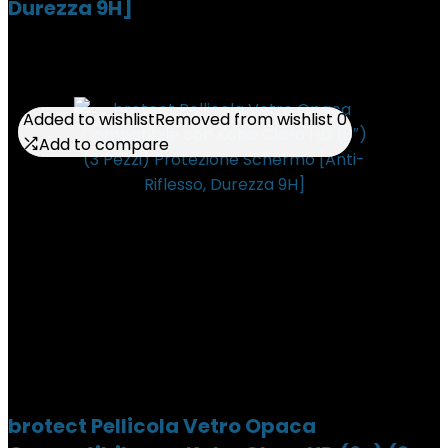
Durezza 9H]
Added to wishlist
Added to wishlist
Removed from wishlist
Removed from wishlist
0
0
Add to compare
Add to compare
brotect Pellicola Vetro Opaca