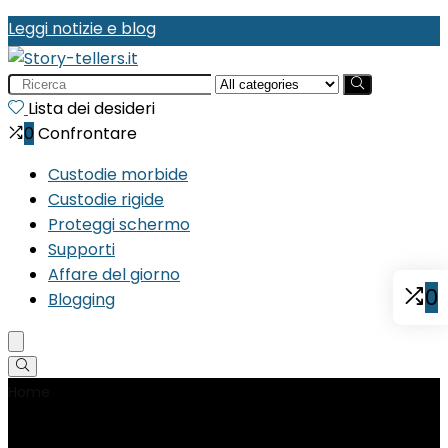
Leggi notizie e blog
Search
for:
Lista dei desideri
0
Confrontare
Custodie morbide
Custodie rigide
Proteggi schermo
Supporti
Affare del giorno
0
Blogging
Home
Product Materiale
‎Vetro