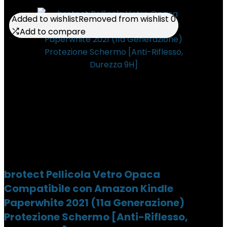
Added to wishlist
Added to wishlist
Removed from wishlist
Removed from wishlist
0
0
Add to compare
Add to compare
brotect Pellicola Vetro Opaca
Compatibile con Amazon Kindle
Paperwhite 2021 (11a Generazione)
Protezione Schermo [Anti-Riflesso,