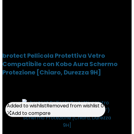
brotect Pellicola Protettiva Vetro
Compatibile con Kobo Aura Schermo
Protezione [Chiaro, Durezza 9H]
Added to wishlist
Added to wishlist
Removed from wishlist
Removed from wishlist
0
0
Add to compare
Add to compare