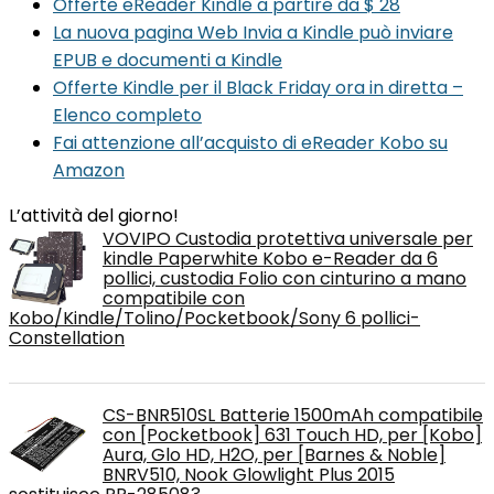
Offerte eReader Kindle a partire da $ 28
La nuova pagina Web Invia a Kindle può inviare
EPUB e documenti a Kindle
Offerte Kindle per il Black Friday ora in diretta –
Elenco completo
Fai attenzione all’acquisto di eReader Kobo su
Amazon
L’attività del giorno!
VOVIPO Custodia protettiva universale per
kindle Paperwhite Kobo e-Reader da 6
pollici, custodia Folio con cinturino a mano
compatibile con
Kobo/Kindle/Tolino/Pocketbook/Sony 6 pollici-
Constellation
CS-BNR510SL Batterie 1500mAh compatibile
con [Pocketbook] 631 Touch HD, per [Kobo]
Aura, Glo HD, H2O, per [Barnes & Noble]
BNRV510, Nook Glowlight Plus 2015