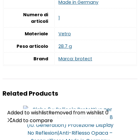
Made in Germany
Numero di
‎1
articoli
Materiale
‎Vetro
Peso articolo
‎28.7 g
Brand
Marca: brotect
Related Products
Added to wishlist
Added to wishlist
Removed from wishlist
Removed from wishlist
0
0
Add to compare
Add to compare