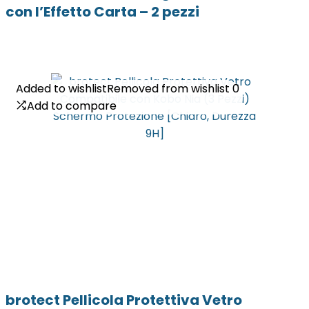
con l’Effetto Carta – 2 pezzi
Added to wishlist
Added to wishlist
Removed from wishlist
Removed from wishlist
0
0
Add to compare
Add to compare
brotect Pellicola Protettiva Vetro