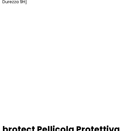
Durezza 9H]
brotect Pellicola Protettiva