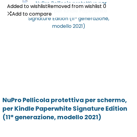
Added to wishlist
Added to wishlist
Removed from wishlist
Removed from wishlist
0
0
Add to compare
Add to compare
NuPro Pellicola protettiva per schermo,
per Kindle Paperwhite Signature Edition
(11ª generazione, modello 2021)