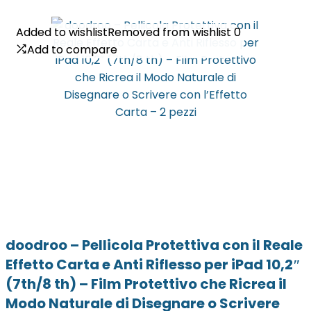
Added to wishlist
Added to wishlist
Removed from wishlist
Removed from wishlist
0
0
Add to compare
Add to compare
doodroo – Pellicola Protettiva con il Reale
Effetto Carta e Anti Riflesso per iPad 10,2″
(7th/8 th) – Film Protettivo che Ricrea il
Modo Naturale di Disegnare o Scrivere