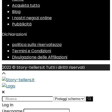
Acquista tutto
Blog
I nostri negozi online
Pubblicità
Dichiarazioni
politica sulla riservatezza
Termini e Condizioni
Divulgazione delle Affiliazioni
2022 © Story-tellers.it Tutti i diritti riservati
Search
for:
Log In
Username