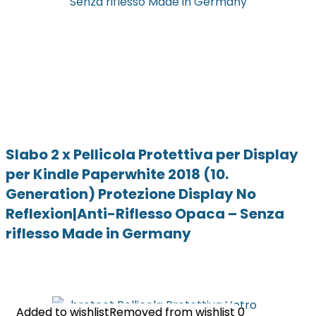
Slabo 2 x Pellicola Protettiva per Display
per Kindle Paperwhite 2018 (10.
Generation) Protezione Display No
Reflexion|Anti-Riflesso Opaca – Senza
riflesso Made in Germany
Added to wishlist
Added to wishlist
Removed from wishlist
Removed from wishlist
0
0