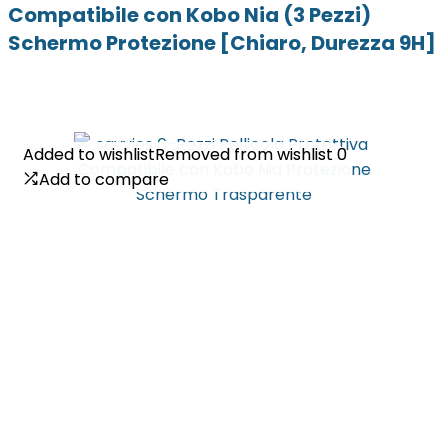
Compatibile con Kobo Nia (3 Pezzi)
Schermo Protezione [Chiaro, Durezza 9H]
Added to wishlist
Added to wishlist
Removed from wishlist
Removed from wishlist
0
0
Add to compare
Add to compare