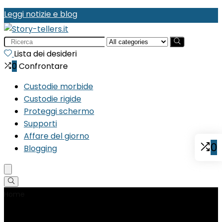
Leggi notizie e blog
Search
for:
Lista dei desideri
0
Confrontare
Custodie morbide
Custodie rigide
Proteggi schermo
Supporti
Affare del giorno
0
Blogging
Home
Product Riferimento produttore
‎2736145