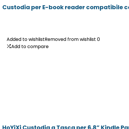
Custodia per E-book reader compatibile con
Added to wishlist
Added to wishlist
Removed from wishlist
Removed from wishlist
0
0
Add to compare
Add to compare
HoYiXi Custodia a Tasca per 6.8” Kindle Pa