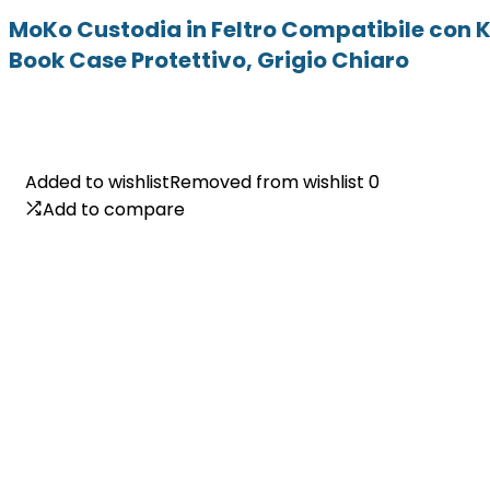
MoKo Custodia in Feltro Compatibile con Ki
Book Case Protettivo, Grigio Chiaro
Added to wishlist
Added to wishlist
Removed from wishlist
Removed from wishlist
0
0
Add to compare
Add to compare