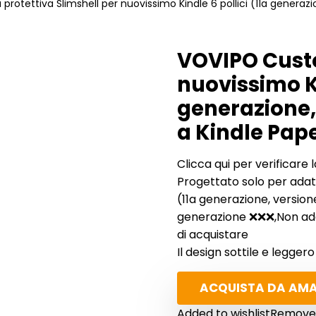
rotettiva Slimshell per nuovissimo Kindle 6 pollici (11a generazi
VOVIPO Custo
nuovissimo Ki
generazione, 
a Kindle Pap
Clicca qui per verificare 
Progettato solo per adatt
(11a generazione, versio
generazione ❌❌❌,Non adatt
di acquistare
Il design sottile e legge
ACQUISTA DA AM
Added to wishlist
Removed