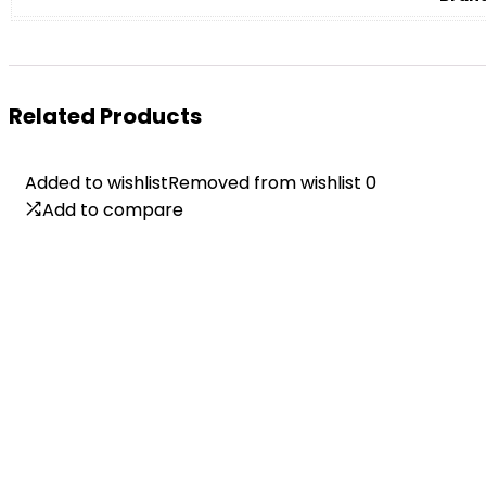
Related Products
Added to wishlist
Added to wishlist
Removed from wishlist
Removed from wishlist
0
0
Add to compare
Add to compare