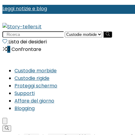
Leggi notizie e blog
Search
for:
Lista dei desideri
0
Confrontare
Custodie morbide
Custodie rigide
Proteggi schermo
Supporti
Affare del giorno
Blogging