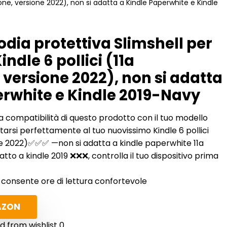
one, versione 2022), non si adatta a Kindle Paperwhite e Kindle
dia protettiva Slimshell per
ndle 6 pollici (11a
versione 2022), non si adatta
erwhite e Kindle 2019-Navy
la compatibilità di questo prodotto con il tuo modello
arsi perfettamente al tuo nuovissimo Kindle 6 pollici
ne 2022)✅✅✅ —non si adatta a kindle paperwhite 11a
o a kindle 2019 ❌❌❌, controlla il tuo dispositivo prima
ro consente ore di lettura confortevole
AZON
 from wishlist
0