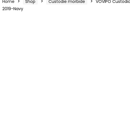
Home
Shop
Custodie morbide
VOVIPO Custodia p
2019-Navy