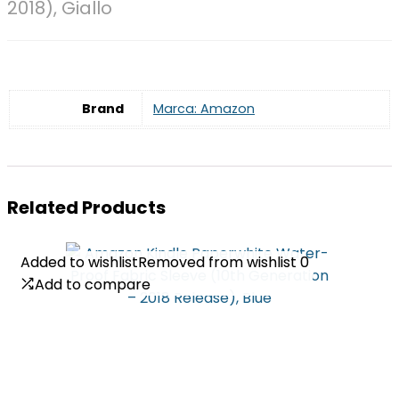
2018), Giallo
Brand
Marca: Amazon
Related Products
Added to wishlist
Added to wishlist
Removed from wishlist
Removed from wishlist
0
0
Add to compare
Add to compare