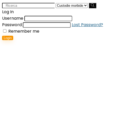
Search
for:
Log In
Username
Password
Lost Password?
Remember me
Login