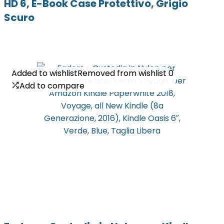
HD 6, E-Book Case Protettivo, Grigio
Scuro
Added to wishlist
Added to wishlist
Removed from wishlist
Removed from wishlist
0
0
Add to compare
Add to compare