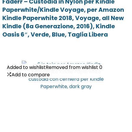
Faderr – Custodia in Nylon per Kindle
Paperwhite/Kindle Voyage, per Amazon
Kindle Paperwhite 2018, Voyage, all New
Kindle (8a Generazione, 2016), Kindle
Oasis 6″, Verde, Blue, Taglia Libera
Added to wishlist
Added to wishlist
Removed from wishlist
Removed from wishlist
0
0
Add to compare
Add to compare