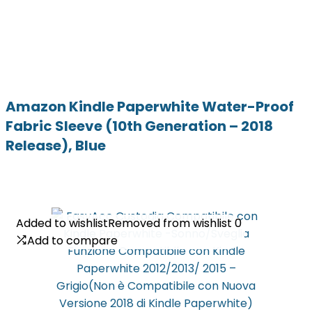
Amazon Kindle Paperwhite Water-Proof
Fabric Sleeve (10th Generation – 2018
Release), Blue
Added to wishlist
Added to wishlist
Removed from wishlist
Removed from wishlist
0
0
Add to compare
Add to compare