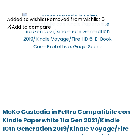
Added to wishlist
Added to wishlist
Removed from wishlist
Removed from wishlist
0
0
Add to compare
Add to compare
MoKo Custodia in Feltro Compatibile con
Kindle Paperwhite 11a Gen 2021/Kindle
10th Generation 2019/Kindle Voyage/Fire