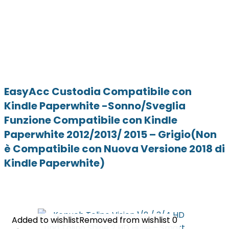
EasyAcc Custodia Compatibile con
Kindle Paperwhite -Sonno/Sveglia
Funzione Compatibile con Kindle
Paperwhite 2012/2013/ 2015 – Grigio(Non
è Compatibile con Nuova Versione 2018 di
Kindle Paperwhite)
Added to wishlist
Added to wishlist
Removed from wishlist
Removed from wishlist
0
0