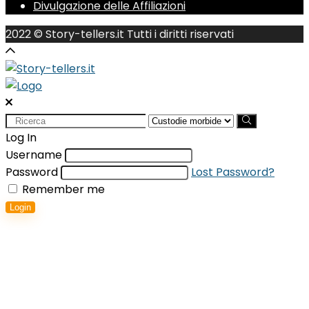
Divulgazione delle Affiliazioni
2022 © Story-tellers.it Tutti i diritti riservati
Search
for:
Log In
Username
Password
Lost Password?
Remember me
Login