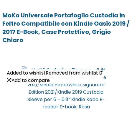
MoKo Universale Portafoglio Custodia in
Feltro Compatibile con Kindle Oasis 2019 /
2017 E-Book, Case Protettivo, Grigio
Chiaro
Added to wishlist
Added to wishlist
Removed from wishlist
Removed from wishlist
0
0
Add to compare
Add to compare