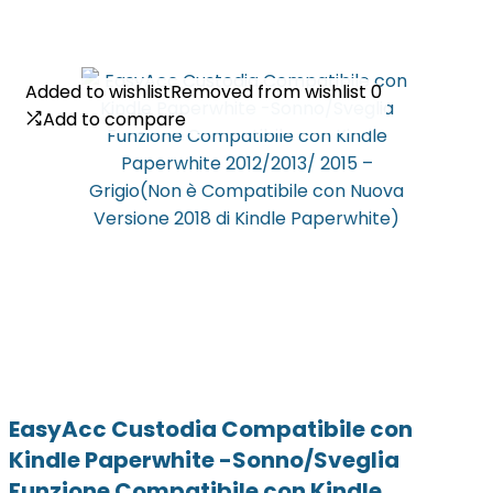
Added to wishlist
Added to wishlist
Removed from wishlist
Removed from wishlist
0
0
Add to compare
Add to compare
EasyAcc Custodia Compatibile con
Kindle Paperwhite -Sonno/Sveglia
Funzione Compatibile con Kindle