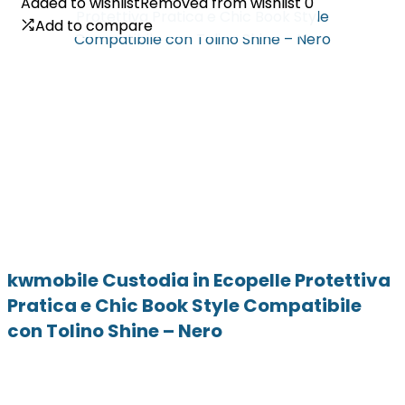
Added to wishlist
Added to wishlist
Removed from wishlist
Removed from wishlist
0
0
Add to compare
Add to compare
kwmobile Custodia in Ecopelle Protettiva
Pratica e Chic Book Style Compatibile
con Tolino Shine – Nero