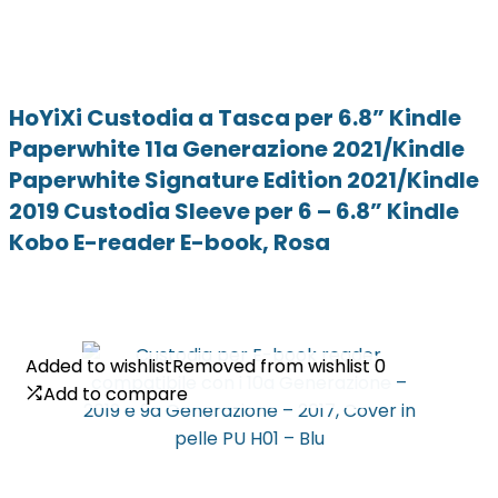
HoYiXi Custodia a Tasca per 6.8” Kindle
Paperwhite 11a Generazione 2021/Kindle
Paperwhite Signature Edition 2021/Kindle
2019 Custodia Sleeve per 6 – 6.8” Kindle
Kobo E-reader E-book, Rosa
Added to wishlist
Added to wishlist
Removed from wishlist
Removed from wishlist
0
0
Add to compare
Add to compare