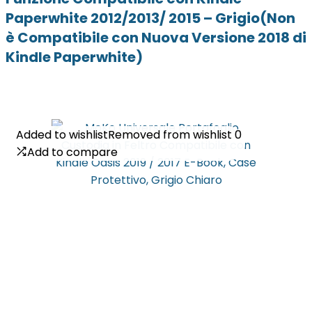
Paperwhite 2012/2013/ 2015 – Grigio(Non
è Compatibile con Nuova Versione 2018 di
Kindle Paperwhite)
Added to wishlist
Added to wishlist
Removed from wishlist
Removed from wishlist
0
0
Add to compare
Add to compare