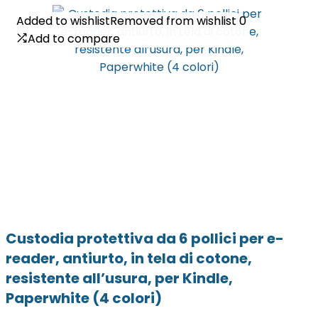
Added to wishlist
Added to wishlist
Removed from wishlist
Removed from wishlist
0
0
Add to compare
Add to compare
Custodia protettiva da 6 pollici per e-
reader, antiurto, in tela di cotone,
resistente all’usura, per Kindle,
Paperwhite (4 colori)