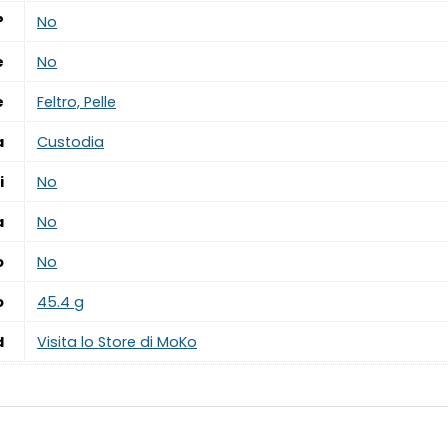
?
‎No
e
‎No
e
‎Feltro, Pelle
a
‎Custodia
i
‎No
a
‎No
o
‎No
o
‎45.4 g
d
Visita lo Store di MoKo