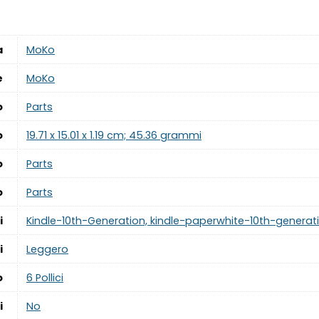
a
‎MoKo
e
‎MoKo
o
‎Parts
o
‎19.71 x 15.01 x 1.19 cm; 45.36 grammi
o
‎Parts
o
‎Parts
i
‎Kindle-10th-Generation, kindle-paperwhite-10th-generat
i
‎Leggero
o
‎6 Pollici
i
‎No