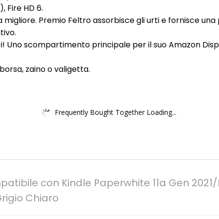
, Fire HD 6.
a migliore. Premio Feltro assorbisce gli urti e fornisce una
tivo.
nici! Uno scompartimento principale per il suo Amazon Dis
borsa, zaino o valigetta.
Frequently Bought Together Loading...
atibile con Kindle Paperwhite 11a Gen 2021/
rigio Chiaro