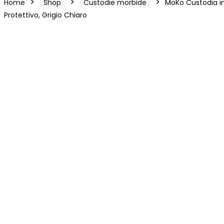
Home
Shop
Custodie morbide
MoKo Custodia in
Protettivo, Grigio Chiaro