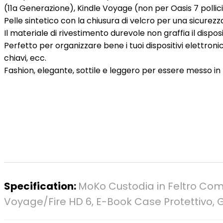
(11a Generazione), Kindle Voyage (non per Oasis 7 pollici)
Pelle sintetico con la chiusura di velcro per una sicurezz
Il materiale di rivestimento durevole non graffia il disposi
Perfetto per organizzare bene i tuoi dispositivi elettro
chiavi, ecc.
Fashion, elegante, sottile e leggero per essere messo in 
Specification:
MoKo Custodia in Feltro Comp
Voyage/Fire HD 6, E-Book Case Protettivo, G