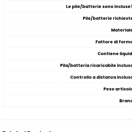
Le pile/batterie sono incluse
Pile/batterie richiest
Material
Fattore di form
Contiene liquid
Pila/batteria ricaricabile inclus
Controllo a distanza inclus
Peso articol
Bran