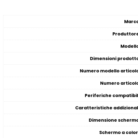
Marc
Produttor
Modell
Dimensioni prodott
Numero modello articol
Numero articol
Periferiche compatibil
Caratteristiche addizional
Dimensione scherm
Schermo a color