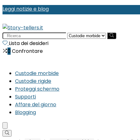
Leggi notizie e blog
Search
for:
Lista dei desideri
0
Confrontare
Custodie morbide
Custodie rigide
Proteggi schermo
Supporti
Affare del giorno
Blogging