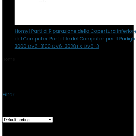
Homyl Parti di Riparazione della Copertura Inferior
del Computer Portatile del Computer per Il Padigl
3000 DV6-3100 DV6-3028TX DV6-3
Home
Product Materiale
‎Feltro, Pelle
‎Feltro, Pelle
Filter
Showing all 3 results
Added to wishlist
Removed from wishlist
0
Add to compare