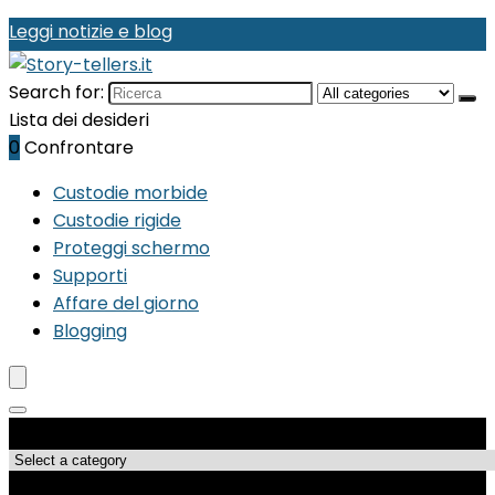
Leggi notizie e blog
Search for:
Lista dei desideri
0
Confrontare
Custodie morbide
Custodie rigide
Proteggi schermo
Supporti
Affare del giorno
Blogging
Categorie di Prodotto
Le migliori offerte!