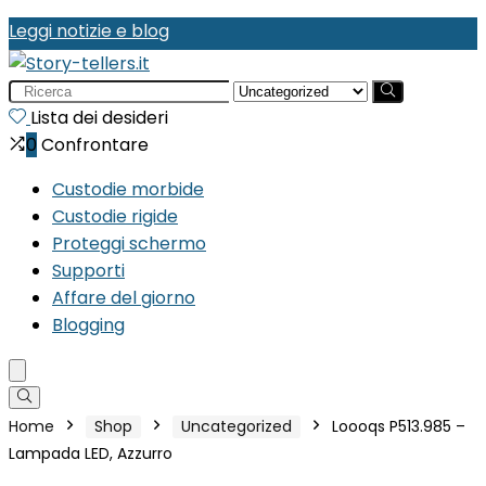
Leggi notizie e blog
Search
for:
Lista dei desideri
0
Confrontare
Custodie morbide
Custodie rigide
Proteggi schermo
Supporti
Affare del giorno
Blogging
Home
Shop
Uncategorized
Loooqs P513.985 –
Lampada LED, Azzurro