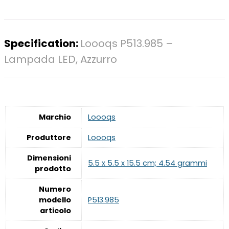
Specification:
Loooqs P513.985 –
Lampada LED, Azzurro
Marchio
‎Loooqs
Produttore
‎Loooqs
Dimensioni
‎5.5 x 5.5 x 15.5 cm; 4.54 grammi
prodotto
Numero
modello
‎P513.985
articolo