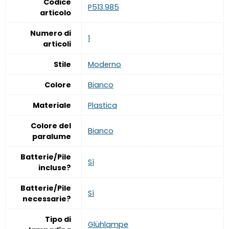
Codice
‎P513.985
articolo
Numero di
‎1
articoli
Stile
‎Moderno
Colore
‎Bianco
Materiale
‎Plastica
Colore del
‎Bianco
paralume
Batterie/Pile
‎Sì
incluse?
Batterie/Pile
‎Sì
necessarie?
Tipo di
‎Glühlampe