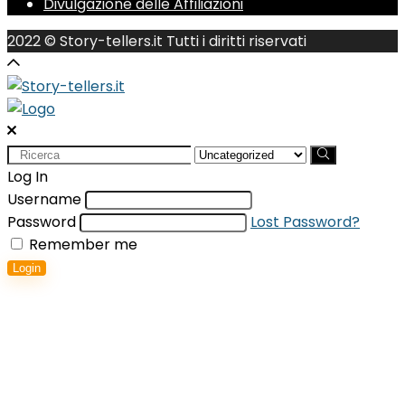
Divulgazione delle Affiliazioni
2022 © Story-tellers.it Tutti i diritti riservati
Search
for:
Log In
Username
Password
Lost Password?
Remember me
Login