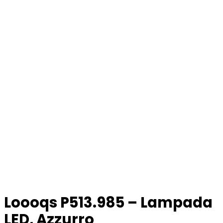
Loooqs P513.985 – Lampada
LED, Azzurro