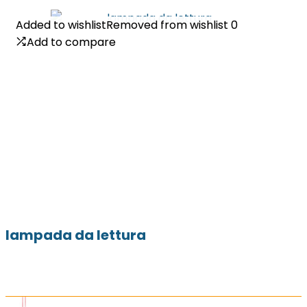
Added to wishlist
Added to wishlist
Removed from wishlist
Removed from wishlist
0
0
Add to compare
Add to compare
lampada da lettura