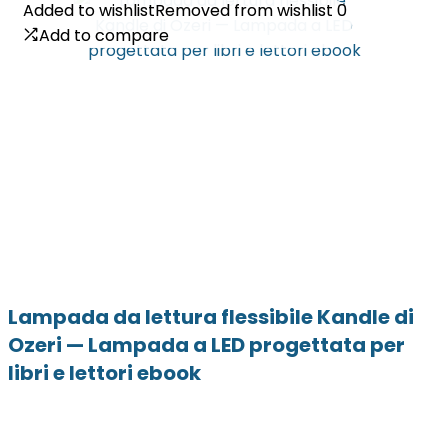
Added to wishlist
Added to wishlist
Removed from wishlist
Removed from wishlist
0
0
Add to compare
Add to compare
Lampada da lettura flessibile Kandle di
Ozeri — Lampada a LED progettata per
libri e lettori ebook