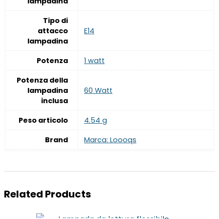
lampadina
Tipo di
attacco
‎E14
lampadina
Potenza
‎1 watt
Potenza della
lampadina
‎60 Watt
inclusa
Peso articolo
‎4.54 g
Brand
Marca: Loooqs
Related Products