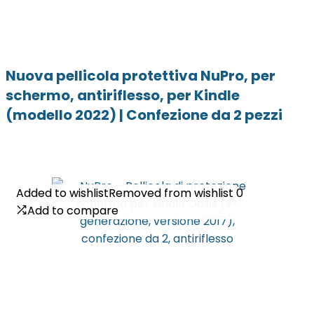
Nuova pellicola protettiva NuPro, per
schermo, antiriflesso, per Kindle
(modello 2022) | Confezione da 2 pezzi
Added to wishlist
Added to wishlist
Removed from wishlist
Removed from wishlist
0
0
Add to compare
Add to compare