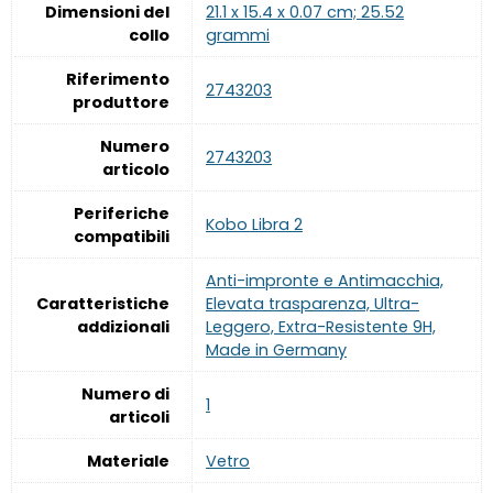
Dimensioni del
‎21.1 x 15.4 x 0.07 cm; 25.52
collo
grammi
Riferimento
‎2743203
produttore
Numero
‎2743203
articolo
Periferiche
‎Kobo Libra 2
compatibili
‎Anti-impronte e Antimacchia,
Caratteristiche
Elevata trasparenza, Ultra-
addizionali
Leggero, Extra-Resistente 9H,
Made in Germany
Numero di
‎1
articoli
Materiale
‎Vetro