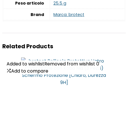
Peso articolo
‎25.5 g
Brand
Marca: brotect
Related Products
Added to wishlist
Added to wishlist
Removed from wishlist
Removed from wishlist
0
0
Add to compare
Add to compare