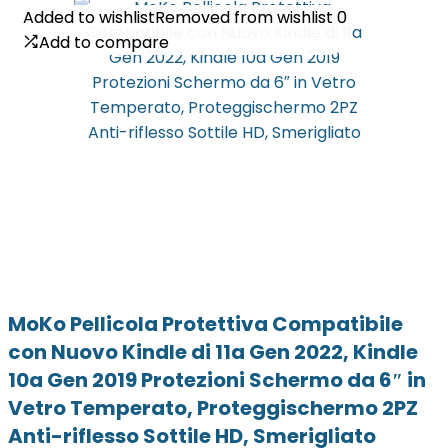
Added to wishlist
Added to wishlist
Removed from wishlist
Removed from wishlist
0
0
Add to compare
Add to compare
MoKo Pellicola Protettiva Compatibile
con Nuovo Kindle di 11a Gen 2022, Kindle
10a Gen 2019 Protezioni Schermo da 6″ in
Vetro Temperato, Proteggischermo 2PZ
Anti-riflesso Sottile HD, Smerigliato