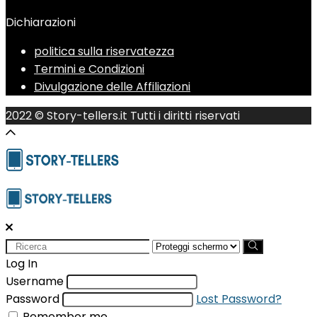
Dichiarazioni
politica sulla riservatezza
Termini e Condizioni
Divulgazione delle Affiliazioni
2022 © Story-tellers.it Tutti i diritti riservati
Search
for:
Log In
Username
Password
Lost Password?
Remember me