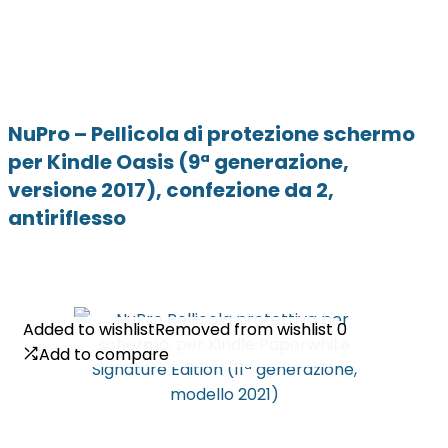
NuPro – Pellicola di protezione schermo
per Kindle Oasis (9ª generazione,
versione 2017), confezione da 2,
antiriflesso
Added to wishlist
Added to wishlist
Removed from wishlist
Removed from wishlist
0
0
Add to compare
Add to compare