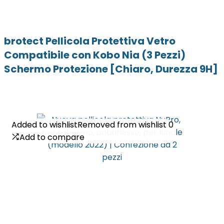
brotect Pellicola Protettiva Vetro
Compatibile con Kobo Nia (3 Pezzi)
Schermo Protezione [Chiaro, Durezza 9H]
Added to wishlist
Added to wishlist
Removed from wishlist
Removed from wishlist
0
0
Add to compare
Add to compare