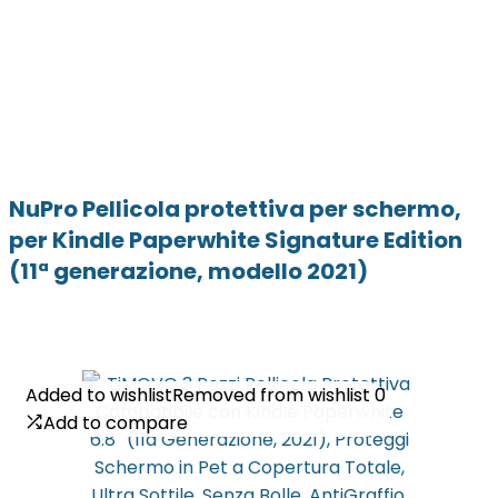
NuPro Pellicola protettiva per schermo,
per Kindle Paperwhite Signature Edition
(11ª generazione, modello 2021)
Added to wishlist
Added to wishlist
Removed from wishlist
Removed from wishlist
0
0
Add to compare
Add to compare