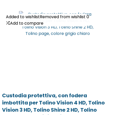
Added to wishlist
Added to wishlist
Removed from wishlist
Removed from wishlist
0
0
Add to compare
Add to compare
Custodia protettiva, con fodera
imbottita per Tolino Vision 4 HD, Tolino
Vision 3 HD, Tolino Shine 2 HD, Tolino