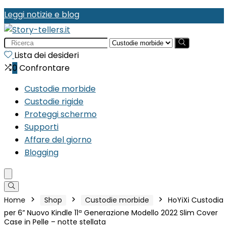
Leggi notizie e blog
Search
for:
Lista dei desideri
0
Confrontare
Custodie morbide
Custodie rigide
Proteggi schermo
Supporti
Affare del giorno
Blogging
Home
Shop
Custodie morbide
HoYiXi Custodia
per 6” Nuovo Kindle 11ª Generazione Modello 2022 Slim Cover
Case in Pelle – notte stellata