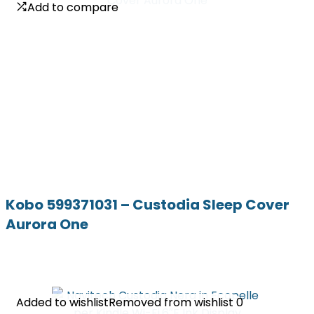
Add to compare
Add to compare
Kobo 599371031 – Custodia Sleep Cover
Aurora One
Added to wishlist
Added to wishlist
Removed from wishlist
Removed from wishlist
0
0