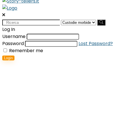
Search
for:
Log In
Username
Password
Lost Password?
Remember me
Login