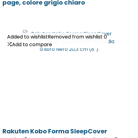
page, colore grigio chiaro
Added to wishlist
Added to wishlist
Removed from wishlist
Removed from wishlist
0
0
Add to compare
Add to compare
Rakuten Kobo Forma SleepCover