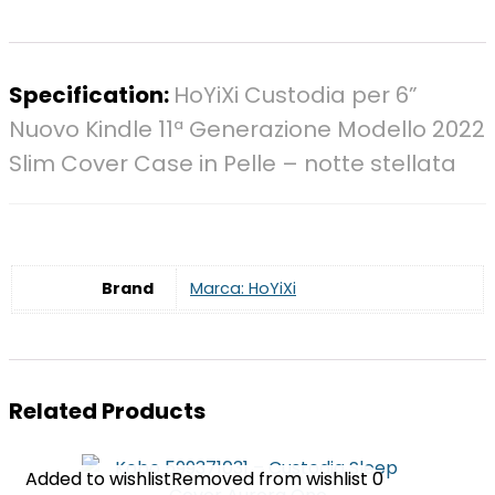
Specification:
HoYiXi Custodia per 6”
Nuovo Kindle 11ª Generazione Modello 2022
Slim Cover Case in Pelle – notte stellata
Brand
Marca: HoYiXi
Related Products
Added to wishlist
Added to wishlist
Removed from wishlist
Removed from wishlist
0
0