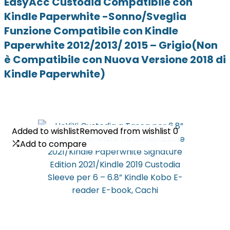
EasyAcc Custodia Compatibile con
Kindle Paperwhite -Sonno/Sveglia
Funzione Compatibile con Kindle
Paperwhite 2012/2013/ 2015 – Grigio(Non
è Compatibile con Nuova Versione 2018 di
Kindle Paperwhite)
Added to wishlist
Added to wishlist
Removed from wishlist
Removed from wishlist
0
0
Add to compare
Add to compare