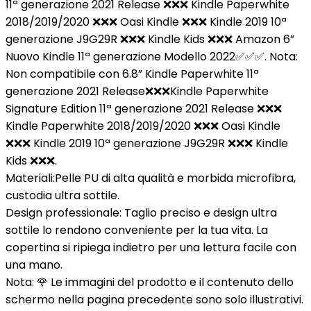
11ª generazione 2021 Release ❌❌❌ Kindle Paperwhite
2018/2019/2020 ❌❌❌ Oasi Kindle ❌❌❌ Kindle 2019 10ª
generazione J9G29R ❌❌❌ Kindle Kids ❌❌❌ Amazon 6”
Nuovo Kindle 11ª generazione Modello 2022✅✅✅. Nota:
Non compatibile con 6.8” Kindle Paperwhite 11ª
generazione 2021 Release❌❌❌Kindle Paperwhite
Signature Edition 11ª generazione 2021 Release ❌❌❌
Kindle Paperwhite 2018/2019/2020 ❌❌❌ Oasi Kindle
❌❌❌ Kindle 2019 10ª generazione J9G29R ❌❌❌ Kindle
Kids ❌❌❌.
Materiali:
Pelle PU di alta qualità e morbida microfibra,
custodia ultra sottile.
Design professionale:
Taglio preciso e design ultra
sottile lo rendono conveniente per la tua vita. La
copertina si ripiega indietro per una lettura facile con
una mano.
Nota:
🌹 Le immagini del prodotto e il contenuto dello
schermo nella pagina precedente sono solo illustrativi.