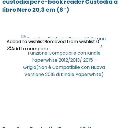
custodia per e-book reader Custodia a
libro Nero 20,3 cm (8″)
Added to wishlist
Added to wishlist
Removed from wishlist
Removed from wishlist
0
0
Add to compare
Add to compare