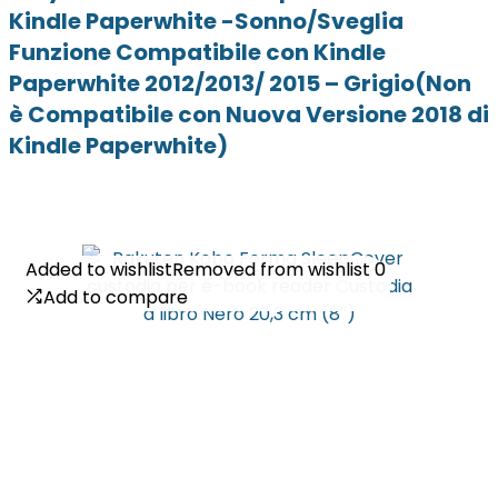
Kindle Paperwhite -Sonno/Sveglia
Funzione Compatibile con Kindle
Paperwhite 2012/2013/ 2015 – Grigio(Non
è Compatibile con Nuova Versione 2018 di
Kindle Paperwhite)
Added to wishlist
Added to wishlist
Removed from wishlist
Removed from wishlist
0
0
Add to compare
Add to compare