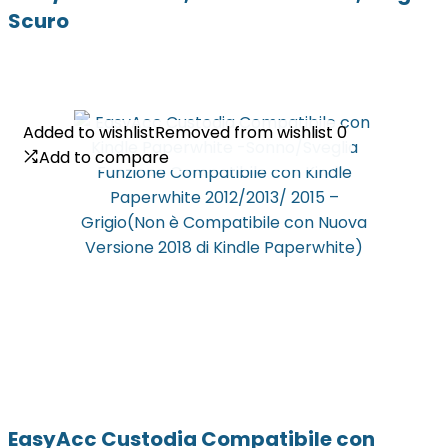
Scuro
Added to wishlist
Added to wishlist
Removed from wishlist
Removed from wishlist
0
0
Add to compare
Add to compare
EasyAcc Custodia Compatibile con