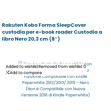
Rakuten Kobo Forma SleepCover
custodia per e-book reader Custodia a
libro Nero 20,3 cm (8″)
Added to wishlist
Added to wishlist
Removed from wishlist
Removed from wishlist
0
0
Add to compare
Add to compare