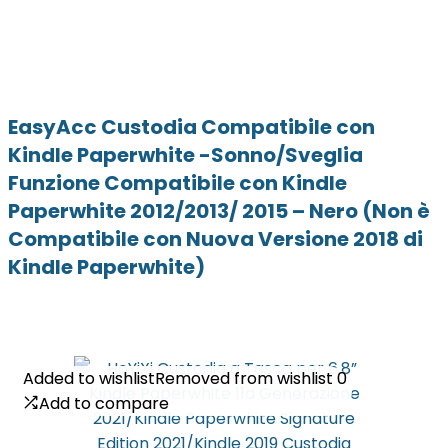
EasyAcc Custodia Compatibile con
Kindle Paperwhite -Sonno/Sveglia
Funzione Compatibile con Kindle
Paperwhite 2012/2013/ 2015 – Nero (Non è
Compatibile con Nuova Versione 2018 di
Kindle Paperwhite)
Added to wishlist
Added to wishlist
Removed from wishlist
Removed from wishlist
0
0
Add to compare
Add to compare