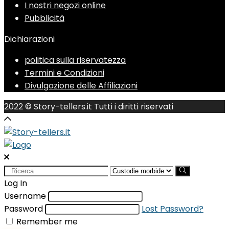
I nostri negozi online
Pubblicità
Dichiarazioni
politica sulla riservatezza
Termini e Condizioni
Divulgazione delle Affiliazioni
2022 © Story-tellers.it Tutti i diritti riservati
Search
for:
Log In
Username
Password
Lost Password?
Remember me