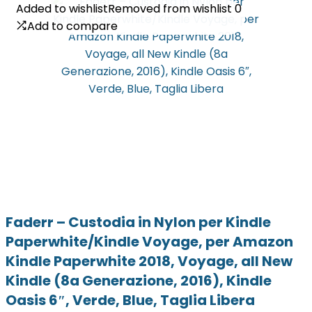
Added to wishlist
Added to wishlist
Removed from wishlist
Removed from wishlist
0
0
Add to compare
Add to compare
Faderr – Custodia in Nylon per Kindle
Paperwhite/Kindle Voyage, per Amazon
Kindle Paperwhite 2018, Voyage, all New
Kindle (8a Generazione, 2016), Kindle
Oasis 6″, Verde, Blue, Taglia Libera