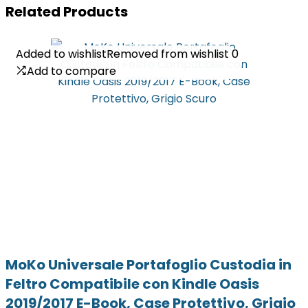
Related Products
Added to wishlist
Added to wishlist
Removed from wishlist
Removed from wishlist
0
0
Add to compare
Add to compare
MoKo Universale Portafoglio Custodia in
Feltro Compatibile con Kindle Oasis
2019/2017 E-Book, Case Protettivo, Grigio