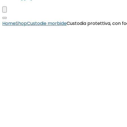
Home
Shop
Custodie morbide
Custodia protettiva, con fod