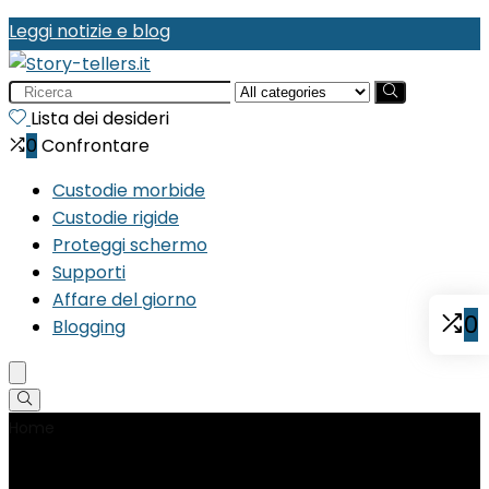
Leggi notizie e blog
Search
for:
Lista dei desideri
0
Confrontare
Custodie morbide
Custodie rigide
Proteggi schermo
Supporti
Affare del giorno
0
Blogging
Home
Product Materiale
‎Metallo, Plastica