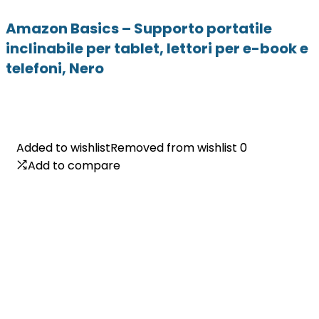
Amazon Basics – Supporto portatile
inclinabile per tablet, lettori per e-book e
telefoni, Nero
Added to wishlist
Added to wishlist
Removed from wishlist
Removed from wishlist
0
0
Add to compare
Add to compare