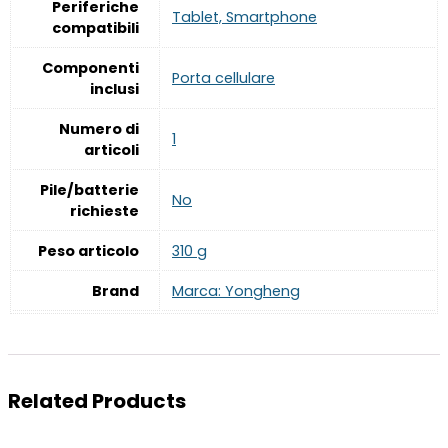
Periferiche
‎Tablet, Smartphone
compatibili
Componenti
‎Porta cellulare
inclusi
Numero di
‎1
articoli
Pile/batterie
‎No
richieste
Peso articolo
‎310 g
Brand
Marca: Yongheng
Related Products