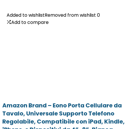
Added to wishlist
Added to wishlist
Removed from wishlist
Removed from wishlist
0
0
Add to compare
Add to compare
Amazon Brand – Eono Porta Cellulare da
Tavalo, Universale Supporto Telefono
Regolabile, Compatibile con iPad, Kindle,