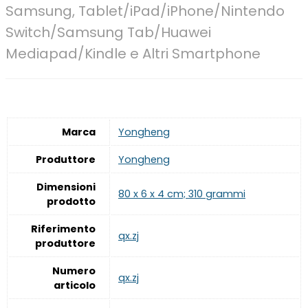
Samsung, Tablet/iPad/iPhone/Nintendo
Switch/Samsung Tab/Huawei
Mediapad/Kindle e Altri Smartphone
Marca
‎Yongheng
Produttore
‎Yongheng
Dimensioni
‎80 x 6 x 4 cm; 310 grammi
prodotto
Riferimento
‎qx.zj
produttore
Numero
‎qx.zj
articolo