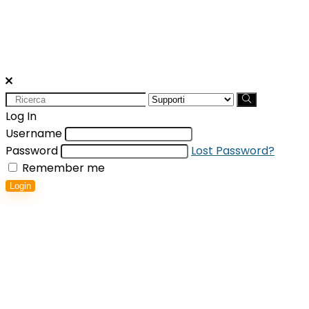
Search
for:
Log In
Username
Password
Lost Password?
Remember me
Login