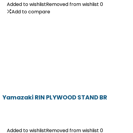
Added to wishlist
Added to wishlist
Removed from wishlist
Removed from wishlist
0
0
Add to compare
Add to compare
Yamazaki RIN PLYWOOD STAND BR
Added to wishlist
Added to wishlist
Removed from wishlist
Removed from wishlist
0
0