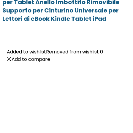
per Tablet Anello Imbottito Rimovibile
Supporto per Cinturino Universale per
Lettori di eBook Kindle Tablet iPad
Added to wishlist
Added to wishlist
Removed from wishlist
Removed from wishlist
0
0
Add to compare
Add to compare