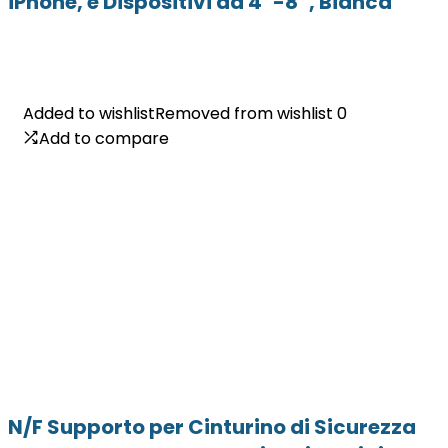
iPhone, e Dispositivi da 4”-8”, Bianca
Added to wishlist
Added to wishlist
Removed from wishlist
Removed from wishlist
0
0
Add to compare
Add to compare
N/F Supporto per Cinturino di Sicurezza