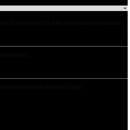
ver Protettiva in Pelle Auto Sveglia/Sonno Copertura
, Durezza 9H]
la Protettiva Anti-Riflesso (2 Pezzi)