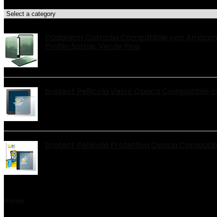
Categorie di Prodotto
Le migliori offerte!
Dadanism Custodia Compatibile con Amazon 6.
Profilo Sottile, Verde Pino
brotect Pellicola Vetro Opaca Compatibile c
brotect Pellicola Protettiva Opaca Compatibil
Home
Product Periferiche compatibili
‎Tablet, Smartph