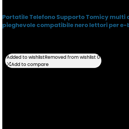
Portatile Telefono Supporto Tomicy multi a
pieghevole compatibile nero lettori per e-
Added to wishlist
Added to wishlist
Removed from wishlist
Removed from wishlist
0
0
Add to compare
Add to compare