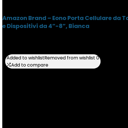
Amazon Brand – Eono Porta Cellulare da Ta
e Dispositivi da 4”-8”, Bianca
Added to wishlist
Added to wishlist
Removed from wishlist
Removed from wishlist
0
0
Add to compare
Add to compare