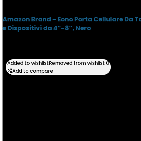
Amazon Brand – Eono Porta Cellulare Da Ta
e Dispositivi da 4”-8”, Nero
Added to wishlist
Added to wishlist
Removed from wishlist
Removed from wishlist
0
0
Add to compare
Add to compare