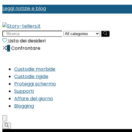
Leggi notizie e blog
Search
for:
Lista dei desideri
0
Confrontare
Custodie morbide
Custodie rigide
Proteggi schermo
Supporti
Affare del giorno
Blogging