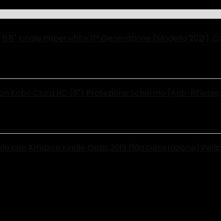
8" Kindle Paperwhite 11ª Generazione (Modello 2021), Co
on Kobo Clara HD (6") Protezione Schermo [Anti-Riflesso
e con Amazon Kindle Oasis 2019 (10a Generazione) Pellico
one