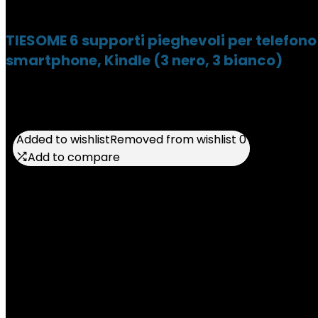
TIESOME 6 supporti pieghevoli per telefono 
smartphone, Kindle (3 nero, 3 bianco)
Added to wishlist
Added to wishlist
Removed from wishlist
Removed from wishlist
0
0
Add to compare
Add to compare