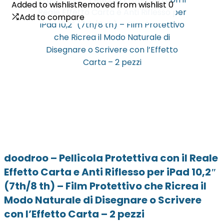
Added to wishlist
Added to wishlist
Removed from wishlist
Removed from wishlist
0
0
Add to compare
Add to compare
doodroo – Pellicola Protettiva con il Reale
Effetto Carta e Anti Riflesso per iPad 10,2″
(7th/8 th) – Film Protettivo che Ricrea il
Modo Naturale di Disegnare o Scrivere
con l’Effetto Carta – 2 pezzi