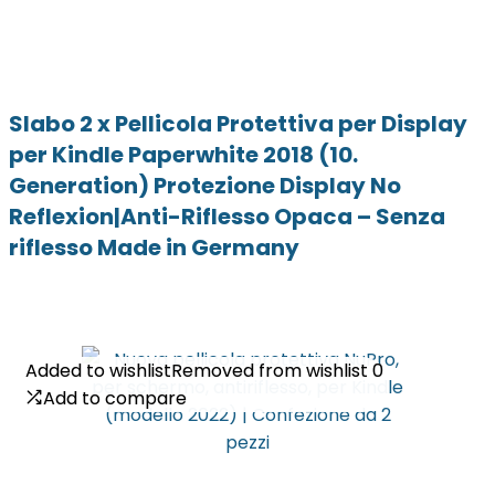
Slabo 2 x Pellicola Protettiva per Display
per Kindle Paperwhite 2018 (10.
Generation) Protezione Display No
Reflexion|Anti-Riflesso Opaca – Senza
riflesso Made in Germany
Added to wishlist
Added to wishlist
Removed from wishlist
Removed from wishlist
0
0
Add to compare
Add to compare