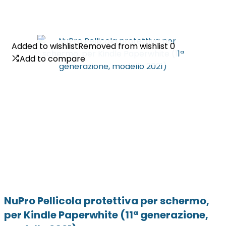
Added to wishlist
Added to wishlist
Removed from wishlist
Removed from wishlist
0
0
Add to compare
Add to compare
NuPro Pellicola protettiva per schermo,
per Kindle Paperwhite (11ª generazione,