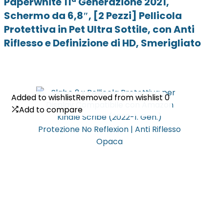
Paperwhite 11ª Generazione 2021,
Schermo da 6,8″, [2 Pezzi] Pellicola
Protettiva in Pet Ultra Sottile, con Anti
Riflesso e Definizione di HD, Smerigliato
Added to wishlist
Added to wishlist
Removed from wishlist
Removed from wishlist
0
0
Add to compare
Add to compare