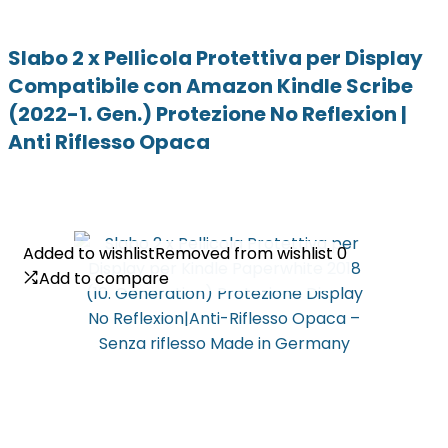
Slabo 2 x Pellicola Protettiva per Display
Compatibile con Amazon Kindle Scribe
(2022-1. Gen.) Protezione No Reflexion |
Anti Riflesso Opaca
Added to wishlist
Added to wishlist
Removed from wishlist
Removed from wishlist
0
0
Add to compare
Add to compare