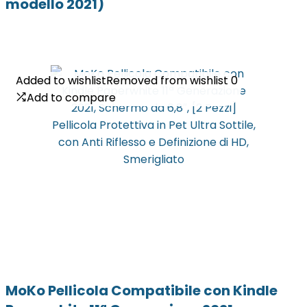
modello 2021)
Added to wishlist
Added to wishlist
Removed from wishlist
Removed from wishlist
0
0
Add to compare
Add to compare
MoKo Pellicola Compatibile con Kindle