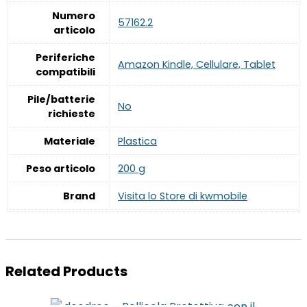
Numero
‎57162.2
articolo
Periferiche
‎Amazon Kindle, Cellulare, Tablet
compatibili
Pile/batterie
‎No
richieste
Materiale
‎Plastica
Peso articolo
‎200 g
Brand
Visita lo Store di kwmobile
Related Products