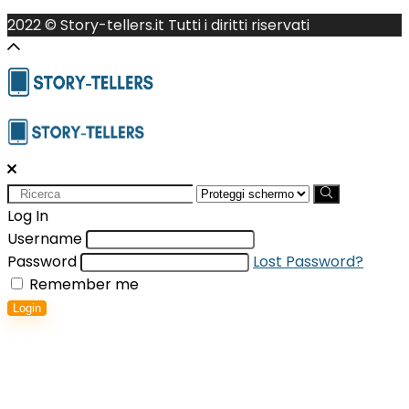
2022 © Story-tellers.it Tutti i diritti riservati
Search
for:
Log In
Username
Password
Lost Password?
Remember me
Login