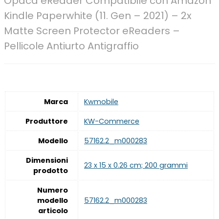
Opaca eReader Compatibile con Amazon
Kindle Paperwhite (11. Gen – 2021) – 2x
Matte Screen Protector eReaders –
Pellicole Antiurto Antigraffio
Marca
‎Kwmobile
Produttore
‎KW-Commerce
Modello
‎57162.2_m000283
Dimensioni
‎23 x 15 x 0.26 cm; 200 grammi
prodotto
Numero
modello
‎57162.2_m000283
articolo