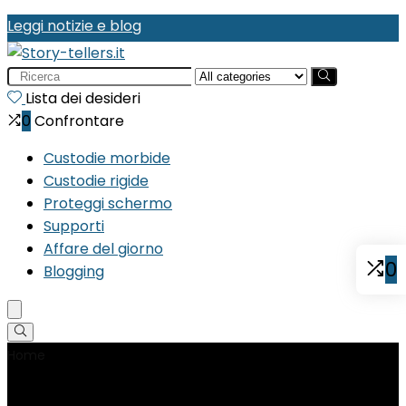
Leggi notizie e blog
Search
for:
Lista dei desideri
0
Confrontare
Custodie morbide
Custodie rigide
Proteggi schermo
Supporti
Affare del giorno
0
Blogging
Home
Product Peso articolo
‎200 g