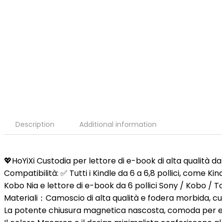
Description
Additional information
💖
HoYiXi Custodia per lettore di e-book di alta qualità da 6
Compatibilità:
✅ Tutti i Kindle da 6 a 6,8 pollici, come K
Kobo Nia e lettore di e-book da 6 pollici Sony / Kobo / T
Materiali：
Camoscio di alta qualità e fodera morbida, cus
La potente chiusura magnetica nascosta, comoda per estra