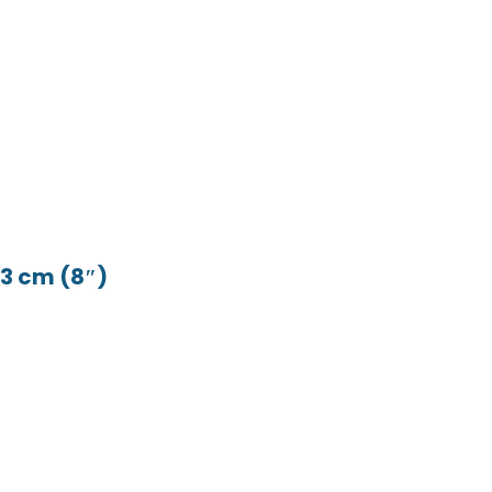
,3 cm (8″)