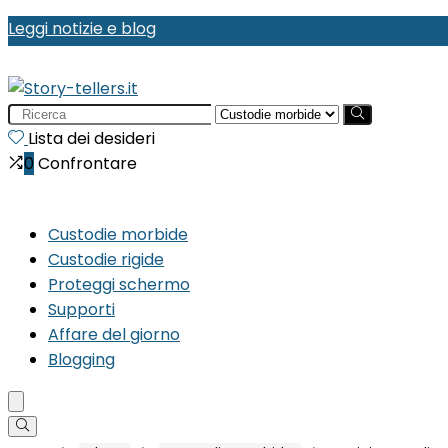
Leggi notizie e blog
Search
for:
Lista dei desideri
0
Confrontare
Custodie morbide
Custodie rigide
Proteggi schermo
Supporti
Affare del giorno
Blogging