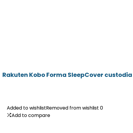
Rakuten Kobo Forma SleepCover custodia p
Added to wishlist
Added to wishlist
Removed from wishlist
Removed from wishlist
0
0
Add to compare
Add to compare