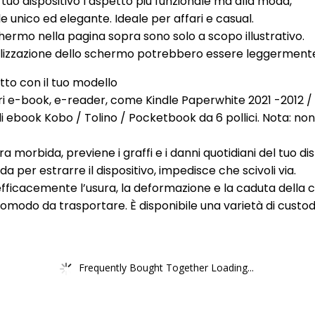
 tuo dispositivo l’aspetto più funzionale ma alla moda,
ile unico ed elegante. Ideale per affari e casual.
hermo nella pagina sopra sono solo a scopo illustrativo.
sualizzazione dello schermo potrebbero essere leggermente 
otto con il tuo modello
altri e-book, e-reader, come Kindle Paperwhite 2021 -2012 /
 ebook Kobo / Tolino / Pocketbook da 6 pollici. Nota: non c
a morbida, previene i graffi e i danni quotidiani del tuo disp
er estrarre il dispositivo, impedisce che scivoli via.
efficacemente l’usura, la deformazione e la caduta della c
è comodo da trasportare. È disponibile una varietà di cust
Frequently Bought Together Loading...