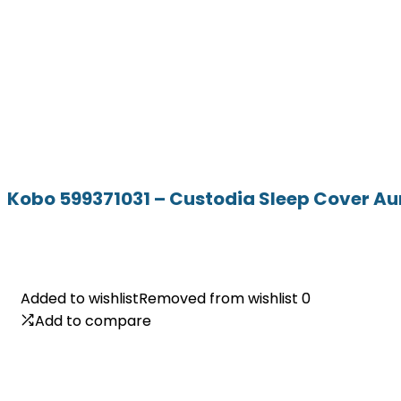
Kobo 599371031 – Custodia Sleep Cover Au
Added to wishlist
Added to wishlist
Removed from wishlist
Removed from wishlist
0
0
Add to compare
Add to compare