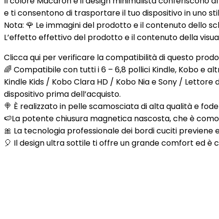
Il colore Macaron e il design minimalista conferiscono al
e ti consentono di trasportare il tuo dispositivo in uno st
Nota:
🌹 Le immagini del prodotto e il contenuto dello sc
L’effetto effettivo del prodotto e il contenuto della vi
Clicca qui per verificare la compatibilità di questo prod
🌈 Compatibile con tutti i 6 – 6,8 pollici Kindle, Kobo e 
Kindle Kids / Kobo Clara HD / Kobo Nia e Sony / Lettore di
dispositivo prima dell’acquisto.
🍭 È realizzato in pelle scamosciata di alta qualità e foder
🍉La potente chiusura magnetica nascosta, che è comoda p
🎀 La tecnologia professionale dei bordi cuciti previene 
🎈 Il design ultra sottile ti offre un grande comfort ed 