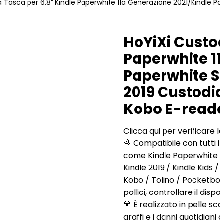
a Tasca per 6.8” Kindle Paperwhite 11a Generazione 2021/Kindle P
HoYiXi Custod
Paperwhite 1
Paperwhite S
2019 Custodia
Kobo E-reade
Clicca qui per verificare 
🌈 Compatibile con tutti i
come Kindle Paperwhite 2
Kindle 2019 / Kindle Kids
Kobo / Tolino / Pocketboo
pollici, controllare il dis
🍭 È realizzato in pelle s
graffi e i danni quotidiani 