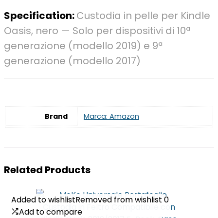
Specification:
Custodia in pelle per Kindle
Oasis, nero — Solo per dispositivi di 10ª
generazione (modello 2019) e 9ª
generazione (modello 2017)
Brand
Marca: Amazon
Related Products
Added to wishlist
Added to wishlist
Removed from wishlist
Removed from wishlist
0
0
Add to compare
Add to compare