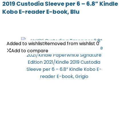
2019 Custodia Sleeve per 6 – 6.8” Kindle
Kobo E-reader E-book, Blu
Added to wishlist
Added to wishlist
Removed from wishlist
Removed from wishlist
0
0
Add to compare
Add to compare