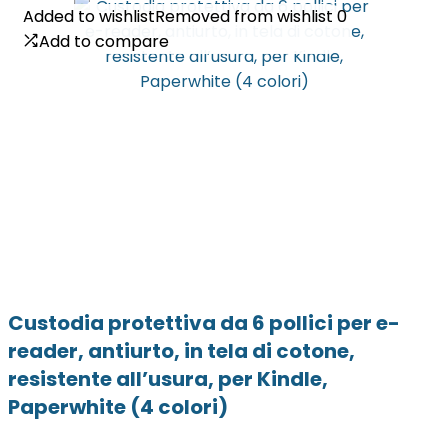
Added to wishlist
Added to wishlist
Removed from wishlist
Removed from wishlist
0
0
Add to compare
Add to compare
Custodia protettiva da 6 pollici per e-
reader, antiurto, in tela di cotone,
resistente all’usura, per Kindle,
Paperwhite (4 colori)