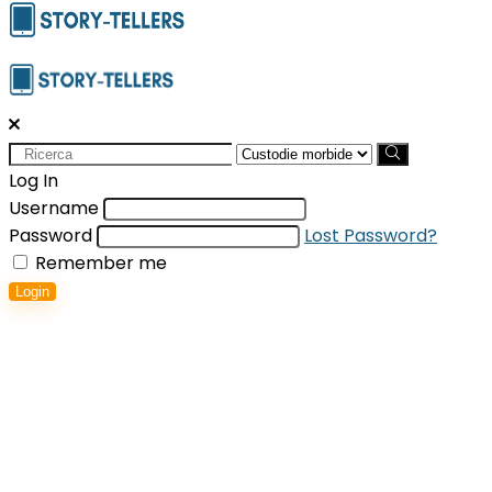
Search
for:
Log In
Username
Password
Lost Password?
Remember me
Login