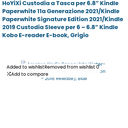
HoYiXi Custodia a Tasca per 6.8” Kindle
Paperwhite 11a Generazione 2021/Kindle
Paperwhite Signature Edition 2021/Kindle
2019 Custodia Sleeve per 6 – 6.8” Kindle
Kobo E-reader E-book, Grigio
Added to wishlist
Added to wishlist
Removed from wishlist
Removed from wishlist
0
0
Add to compare
Add to compare