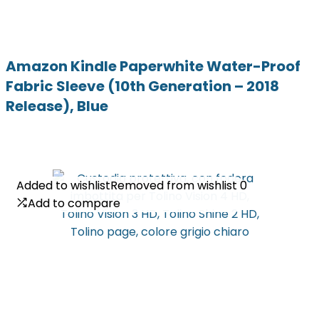
Amazon Kindle Paperwhite Water-Proof
Fabric Sleeve (10th Generation – 2018
Release), Blue
Added to wishlist
Added to wishlist
Removed from wishlist
Removed from wishlist
0
0
Add to compare
Add to compare