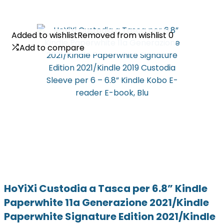
Added to wishlist
Added to wishlist
Removed from wishlist
Removed from wishlist
0
0
Add to compare
Add to compare
HoYiXi Custodia a Tasca per 6.8” Kindle
Paperwhite 11a Generazione 2021/Kindle
Paperwhite Signature Edition 2021/Kindle