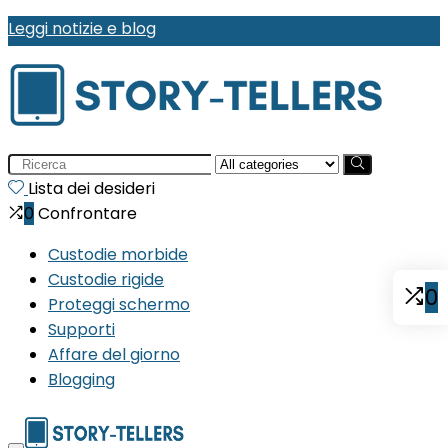
Leggi notizie e blog
Search
for:
Lista dei desideri
0
Confrontare
Custodie morbide
Custodie rigide
0
Proteggi schermo
Supporti
Affare del giorno
Blogging