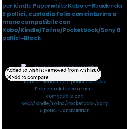
per kindle Paperwhite Kobo e-Reader da
6 pollici, custodia Folio con cinturino a
mano compatibile con
Kobo/Kindle/Tolino/Pocketbook/Sony 6
pollici-Black
Added to wishlist
Added to wishlist
Removed from wishlist
Removed from wishlist
0
0
Add to compare
Add to compare