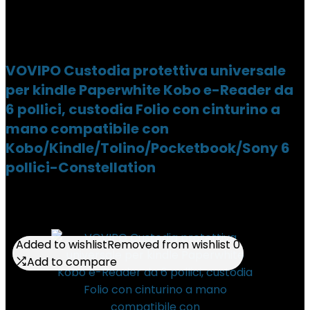
VOVIPO Custodia protettiva universale
per kindle Paperwhite Kobo e-Reader da
6 pollici, custodia Folio con cinturino a
mano compatibile con
Kobo/Kindle/Tolino/Pocketbook/Sony 6
pollici-Constellation
Added to wishlist
Added to wishlist
Removed from wishlist
Removed from wishlist
0
0
Add to compare
Add to compare