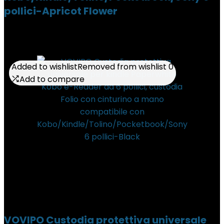
pollici-Apricot Flower
Added to wishlist
Added to wishlist
Removed from wishlist
Removed from wishlist
0
0
Add to compare
Add to compare
VOVIPO Custodia protettiva universale