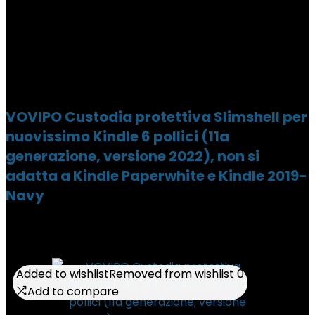
VOVIPO Custodia protettiva Slimshell per
nuovissimo Kindle 6 pollici (11a
generazione, versione 2022), non si
adatta a Kindle Paperwhite e Kindle 2019-
Navy
Added to wishlist
Added to wishlist
Removed from wishlist
Removed from wishlist
0
0
Add to compare
Add to compare