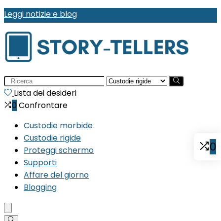
Leggi notizie e blog
Search
for:
Lista dei desideri
0
Confrontare
Custodie morbide
Custodie rigide
0
Proteggi schermo
Supporti
Affare del giorno
Blogging