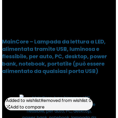
MainCore – Lampada da lettura a LED,
alimentata tramite USB, luminosa e
flessibile, per auto, PC, desktop, power
bank, notebook, portatile (può essere
alimentato da qualsiasi porta USB)
Added to wishlist
Added to wishlist
Removed from wishlist
Removed from wishlist
0
0
Add to compare
Add to compare