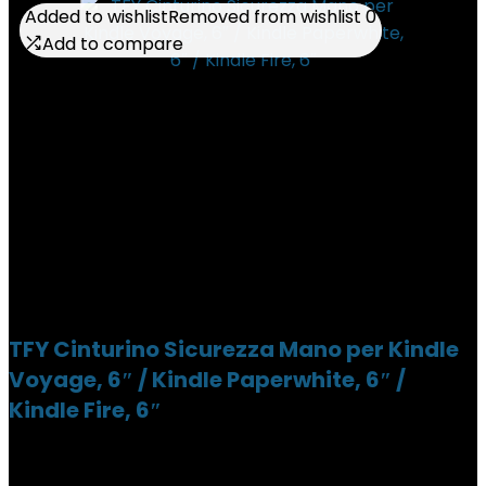
Added to wishlist
Added to wishlist
Removed from wishlist
Removed from wishlist
0
0
Add to compare
Add to compare
TFY Cinturino Sicurezza Mano per Kindle
Voyage, 6″ / Kindle Paperwhite, 6″ /
Kindle Fire, 6″