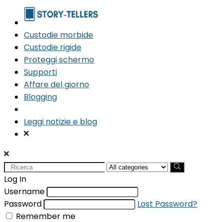
Custodie morbide
Custodie rigide
Proteggi schermo
Supporti
Affare del giorno
Blogging
Leggi notizie e blog
Search
for:
Log In
Username
Password
Lost Password?
Remember me