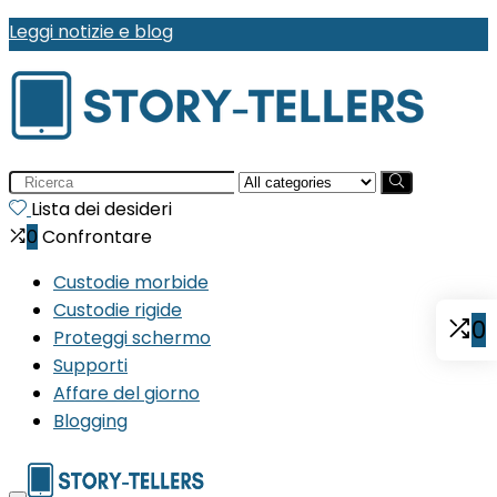
Leggi notizie e blog
Search
for:
Lista dei desideri
0
Confrontare
Custodie morbide
Custodie rigide
0
Proteggi schermo
Supporti
Affare del giorno
Blogging