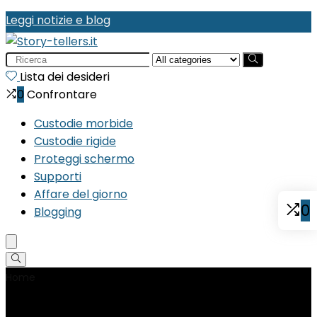
Leggi notizie e blog
Search
for:
Lista dei desideri
0
Confrontare
Custodie morbide
Custodie rigide
Proteggi schermo
Supporti
Affare del giorno
0
Blogging
Home
Product Tipo di materiale
‎Plastica