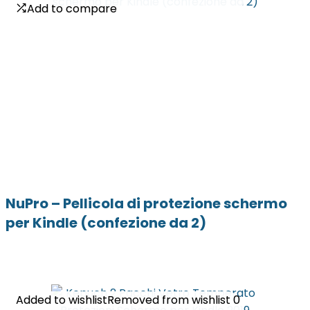
Add to compare
Add to compare
NuPro – Pellicola di protezione schermo
per Kindle (confezione da 2)
Added to wishlist
Added to wishlist
Removed from wishlist
Removed from wishlist
0
0