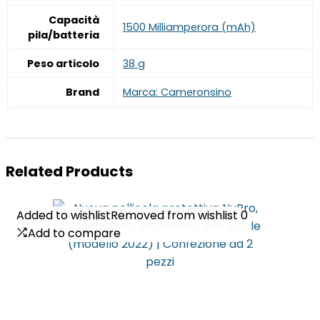
Capacità
‎1500 Milliamperora (mAh)
pila/batteria
Peso articolo
‎38 g
Brand
Marca: Cameronsino
Related Products
Added to wishlist
Added to wishlist
Removed from wishlist
Removed from wishlist
0
0
Add to compare
Add to compare