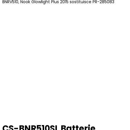
BNRV510, Nook Glowlight Plus 2015 sostituisce PR-285083
CS-BNR510SL Batterie