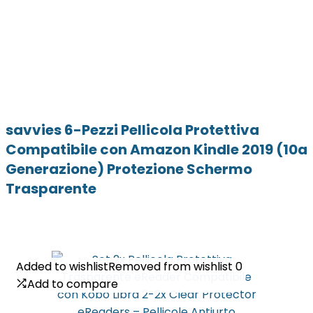
savvies 6-Pezzi Pellicola Protettiva
Compatibile con Amazon Kindle 2019 (10a
Generazione) Protezione Schermo
Trasparente
Added to wishlist
Added to wishlist
Removed from wishlist
Removed from wishlist
0
0
Add to compare
Add to compare