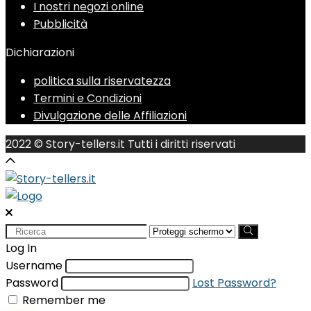
I nostri negozi online
Pubblicità
Dichiarazioni
politica sulla riservatezza
Termini e Condizioni
Divulgazione delle Affiliazioni
2022 © Story-tellers.it Tutti i diritti riservati
Search
for:
Log In
Username
Password
Lost Password?
Remember me