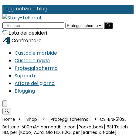
Leggi notizie e blog
Search
for:
Lista dei desideri
0
Confrontare
Custodie morbide
Custodie rigide
Proteggi schermo
Supporti
Affare del giorno
Blogging
Home
Shop
Proteggi schermo
CS-BNR510SL
Batterie 1500mAh compatibile con [Pocketbook] 631 Touch
HD, per [Kobo] Aura, Glo HD, H2O, per [Barnes & Noble]