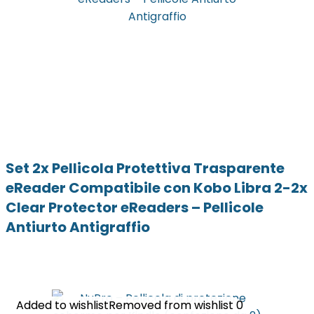
Set 2x Pellicola Protettiva Trasparente
eReader Compatibile con Kobo Libra 2-2x
Clear Protector eReaders – Pellicole
Antiurto Antigraffio
Added to wishlist
Added to wishlist
Removed from wishlist
Removed from wishlist
0
0