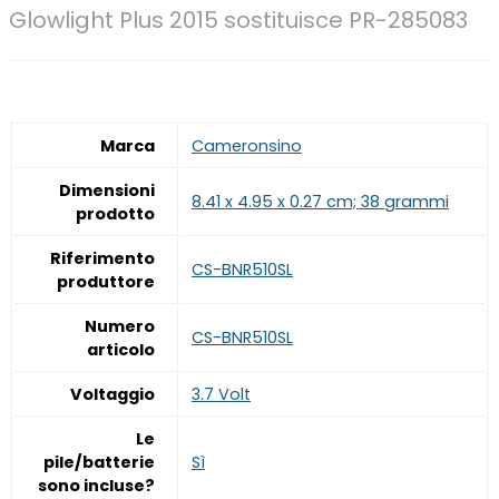
Glowlight Plus 2015 sostituisce PR-285083
Marca
‎Cameronsino
Dimensioni
‎8.41 x 4.95 x 0.27 cm; 38 grammi
prodotto
Riferimento
‎CS-BNR510SL
produttore
Numero
‎CS-BNR510SL
articolo
Voltaggio
‎3.7 Volt
Le
pile/batterie
‎Sì
sono incluse?