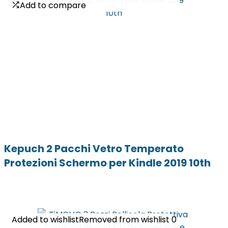
Add to compare
Add to compare
Kepuch 2 Pacchi Vetro Temperato
Protezioni Schermo per Kindle 2019 10th
Added to wishlist
Added to wishlist
Removed from wishlist
Removed from wishlist
0
0