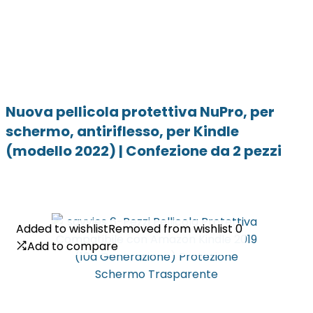
Nuova pellicola protettiva NuPro, per
schermo, antiriflesso, per Kindle
(modello 2022) | Confezione da 2 pezzi
Added to wishlist
Added to wishlist
Removed from wishlist
Removed from wishlist
0
0
Add to compare
Add to compare