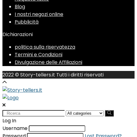
Blog
I nostri negozi online
Pubblicità
Dichiarazioni
politica sulla riservatezza
Termini e Condizioni
Divulgazione delle Affiliazioni
2022 © Story-tellers.it Tutti i diritti riservati
Search
for:
Log In
Username
Password
Lost Password?