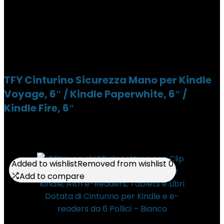
TFY Cinturino Sicurezza Mano per Kindle
Voyage, 6″ / Kindle Paperwhite, 6″ /
Kindle Fire, 6″
Added to wishlist
Added to wishlist
Removed from wishlist
Removed from wishlist
0
0
Add to compare
Add to compare