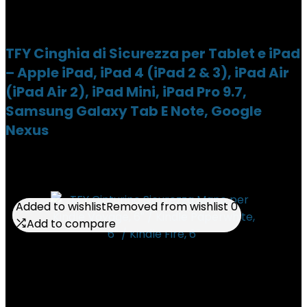
TFY Cinghia di Sicurezza per Tablet e iPad
– Apple iPad, iPad 4 (iPad 2 & 3), iPad Air
(iPad Air 2), iPad Mini, iPad Pro 9.7,
Samsung Galaxy Tab E Note, Google
Nexus
Added to wishlist
Added to wishlist
Removed from wishlist
Removed from wishlist
0
0
Add to compare
Add to compare