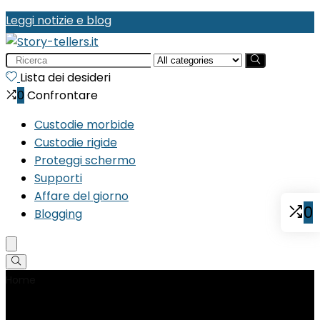
Leggi notizie e blog
Search
for:
Lista dei desideri
0
Confrontare
Custodie morbide
Custodie rigide
Proteggi schermo
Supporti
Affare del giorno
0
Blogging
Home
Product Produttore
‎TFY