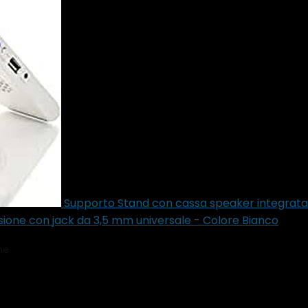
Supporto Stand con cassa speaker integrata con 
sione con jack da 3,5 mm universale - Colore Bianco
me
Product Dimensioni del collo
‎24 x 16.6 x 1.1 cm; 165 gram
4 x 16.6 x 1.1 cm; 165 grammi