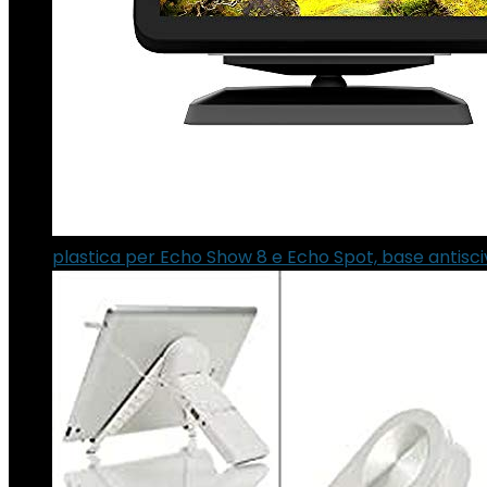
plastica per Echo Show 8 e Echo Spot, base antiscivo