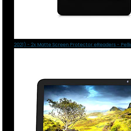
2021) - 2x Matte Screen Protector eReaders - Pellic