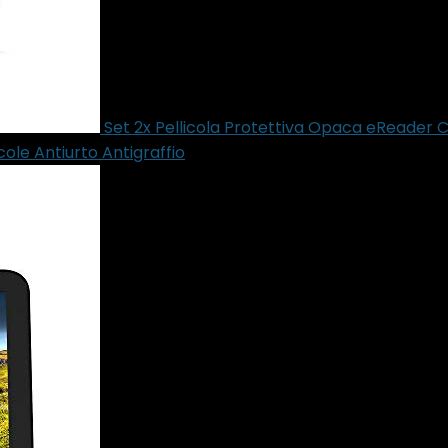
Set 2x Pellicola Protettiva Opaca eReader 
ole Antiurto Antigraffio