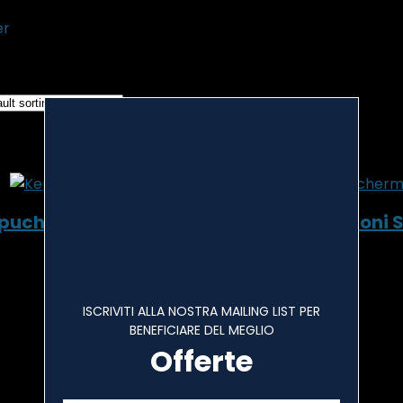
er
wing the single result
ed to wishlist
Removed from wishlist
0
 to compare
puch 2 Pacchi Vetro Temperato Protezioni S
ed to wishlist
Removed from wishlist
0
 to compare
ISCRIVITI ALLA NOSTRA MAILING LIST PER
BENEFICIARE DEL MEGLIO
Offerte