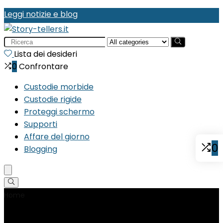
Leggi notizie e blog
Search
for:
Lista dei desideri
0
Confrontare
Custodie morbide
Custodie rigide
Proteggi schermo
Supporti
Affare del giorno
0
Blogging
Home
Product Dimensioni del collo
‎17 x 10.8 x 0.08 cm;
13.71 grammi