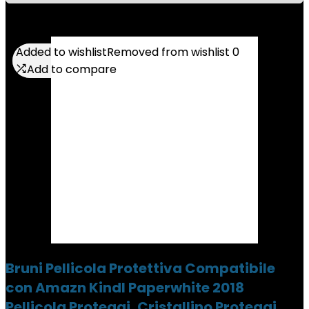
Added to wishlist
Added to wishlist
Removed from wishlist
Removed from wishlist
0
0
Add to compare
Add to compare
Bruni Pellicola Protettiva Compatibile
con Amazn Kindl Paperwhite 2018
Pellicola Proteggi, Cristallino Proteggi