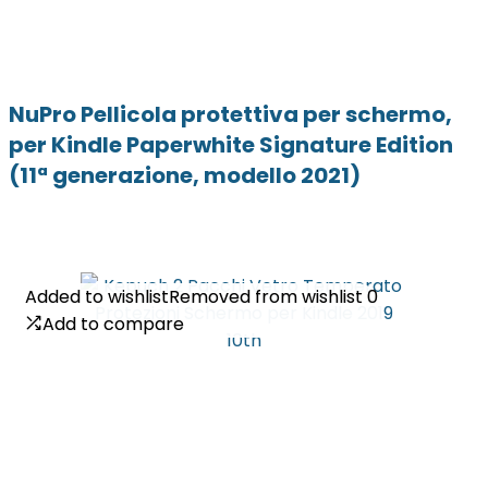
NuPro Pellicola protettiva per schermo,
per Kindle Paperwhite Signature Edition
(11ª generazione, modello 2021)
Added to wishlist
Added to wishlist
Removed from wishlist
Removed from wishlist
0
0
Add to compare
Add to compare