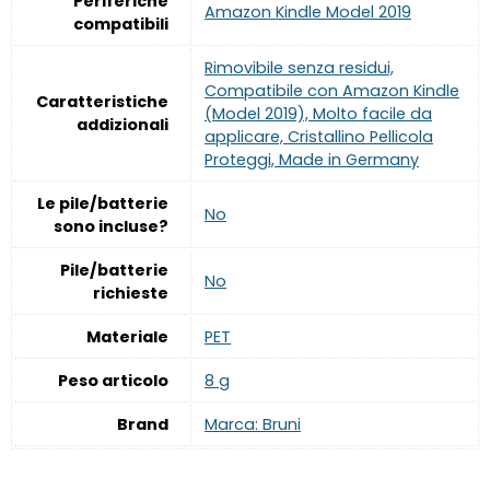
Periferiche
‎Amazon Kindle Model 2019
compatibili
‎Rimovibile senza residui,
Compatibile con Amazon Kindle
Caratteristiche
(Model 2019), Molto facile da
addizionali
applicare, Cristallino Pellicola
Proteggi, Made in Germany
Le pile/batterie
‎No
sono incluse?
Pile/batterie
‎No
richieste
Materiale
‎PET
Peso articolo
‎8 g
Brand
Marca: Bruni