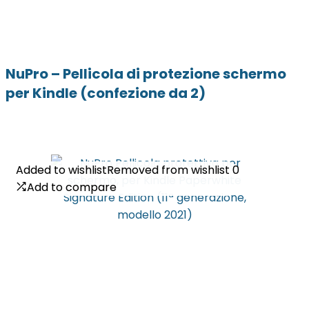
NuPro – Pellicola di protezione schermo
per Kindle (confezione da 2)
Added to wishlist
Added to wishlist
Removed from wishlist
Removed from wishlist
0
0
Add to compare
Add to compare