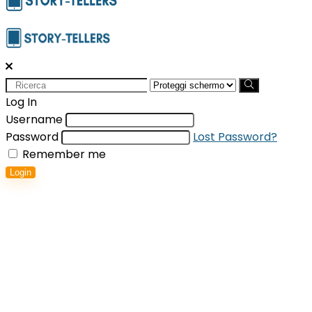
Search
for:
Log In
Username
Password
Lost Password?
Remember me
Login