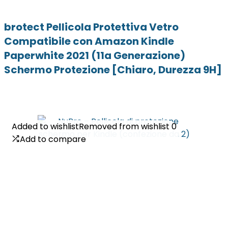
brotect Pellicola Protettiva Vetro
Compatibile con Amazon Kindle
Paperwhite 2021 (11a Generazione)
Schermo Protezione [Chiaro, Durezza 9H]
Added to wishlist
Added to wishlist
Removed from wishlist
Removed from wishlist
0
0
Add to compare
Add to compare