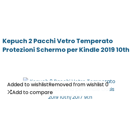
Kepuch 2 Pacchi Vetro Temperato
Protezioni Schermo per Kindle 2019 10th
Added to wishlist
Added to wishlist
Removed from wishlist
Removed from wishlist
0
0
Add to compare
Add to compare