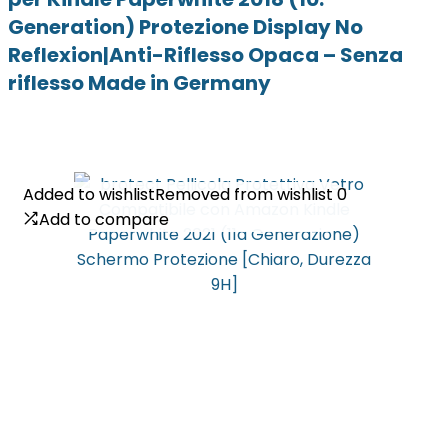
Generation) Protezione Display No
Reflexion|Anti-Riflesso Opaca – Senza
riflesso Made in Germany
Added to wishlist
Added to wishlist
Removed from wishlist
Removed from wishlist
0
0
Add to compare
Add to compare