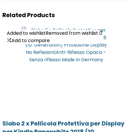
Related Products
Added to wishlist
Added to wishlist
Removed from wishlist
Removed from wishlist
0
0
Add to compare
Add to compare
Slabo 2 x Pellicola Protettiva per Display
per Kindle Paperwhite 2018 (10.