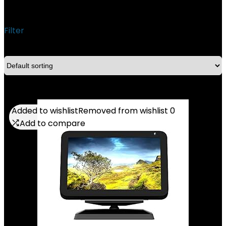
‎Ousyaah
Filter
Showing the single result
Added to wishlist
Added to wishlist
Removed from wishlist
Removed from wishlist
0
0
Add to compare
Add to compare