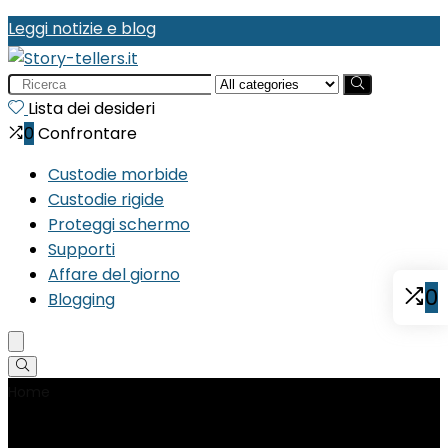
Leggi notizie e blog
Search
for:
Lista dei desideri
0
Confrontare
Custodie morbide
Custodie rigide
Proteggi schermo
Supporti
Affare del giorno
0
Blogging
Home
Product Riferimento produttore
‎Ousyaah