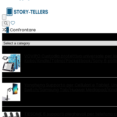
0
Confrontare
Categorie di Prodotto
Le migliori offerte!
VOVIPO Custodia protettiva universale per ki
Kobo/Kindle/Tolino/Pocketbook/Sony 6 polli
Yongheng Supporto per Cellulari e Tablet, U
Switch/Samsung Tab/Huawei Mediapad/Kindl
TIESOME 6 supporti pieghevoli per telefono cel