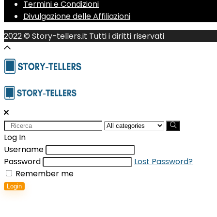
Termini e Condizioni
Divulgazione delle Affiliazioni
2022 © Story-tellers.it Tutti i diritti riservati
Search
for:
Log In
Username
Password
Lost Password?
Remember me
Login