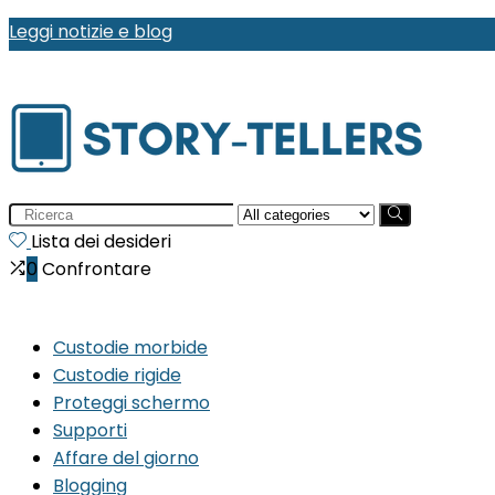
Leggi notizie e blog
Search
for:
Lista dei desideri
0
Confrontare
Custodie morbide
Custodie rigide
Proteggi schermo
Supporti
Affare del giorno
Blogging