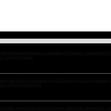
ndle Paperwhite Kobo e-Reader da 6 pollici, custodia Fol
ci-Apricot Flower
niversale Collo Oca Supporto Cellulare Porta, per Huawei
e e Altri Smartphone
lulare, universale, a forma ovale, portatile, regolabile, 