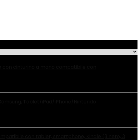
io con cinturino a mano compatibile con
, Samsung, Tablet/iPad/iPhone/Nintendo
compatibile con tablet, smartphone, Kindle (3 nero, 3