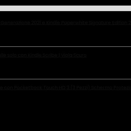
a Generazione 2021 e Kindle Paperwhite Signature Edition 
ile solo con Kindle Scribe | Viola Scuro
ile con Pocketbook Touch HD 3 (3 Pezzi) Schermo Protezi