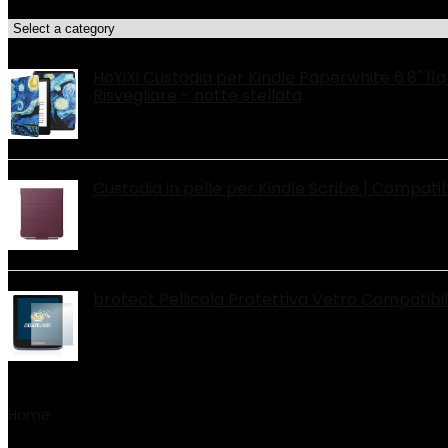
Categorie di Prodotto
Le migliori offerte!
HoYiXi Custodia per Kindle Paperwhite 6.8" 11
Risvegliare - notte stellata
Custodia in pelle per Kindle Scribe | Compatib
brotect Pellicola Protettiva Vetro Compatib
Home
Product Produttore
‎FOREFRONT CASES