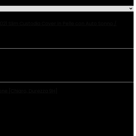
2021 Slim Custodia Cover in Pelle con Auto Sonno /
one [Chiaro, Durezza 9H]