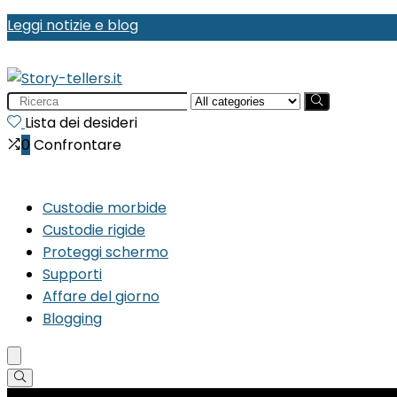
Leggi notizie e blog
Search
for:
Lista dei desideri
0
Confrontare
Custodie morbide
Custodie rigide
Proteggi schermo
Supporti
Affare del giorno
Blogging