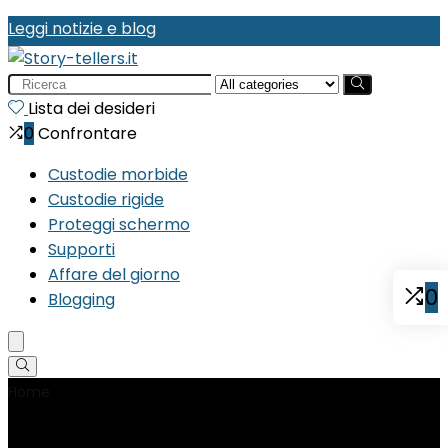
Leggi notizie e blog
Search
for:
Lista dei desideri
0
Confrontare
Custodie morbide
Custodie rigide
Proteggi schermo
Supporti
Affare del giorno
0
Blogging
Home
Product Piattaforma Hardware
‎Amazon Kindle
Paperwhite (2018)