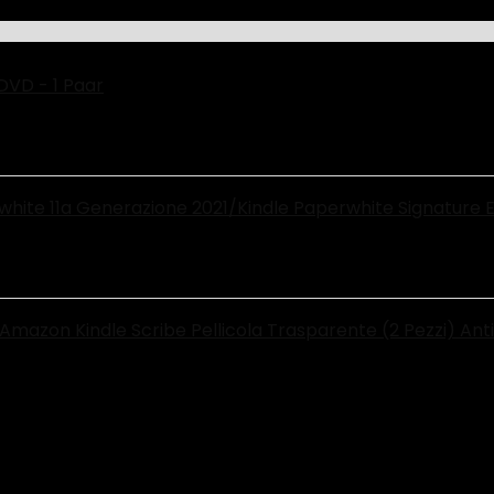
DVD - 1 Paar
rwhite 11a Generazione 2021/Kindle Paperwhite Signature Ed
 Amazon Kindle Scribe Pellicola Trasparente (2 Pezzi) An