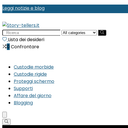
Leggi notizie e blog
Search
for:
Lista dei desideri
0
Confrontare
Custodie morbide
Custodie rigide
Proteggi schermo
Supporti
Affare del giorno
Blogging