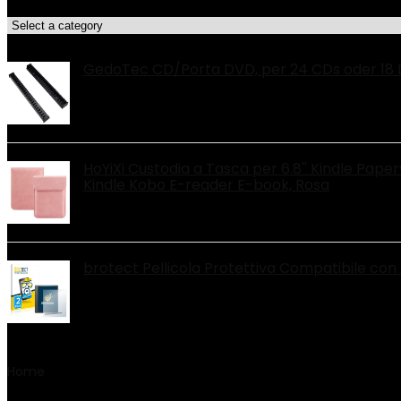
Categorie di Prodotto
Le migliori offerte!
GedoTec CD/Porta DVD, per 24 CDs oder 18 
HoYiXi Custodia a Tasca per 6.8'' Kindle Pape
Kindle Kobo E-reader E-book, Rosa
brotect Pellicola Protettiva Compatibile con
Home
Product Peso articolo
‎78 g