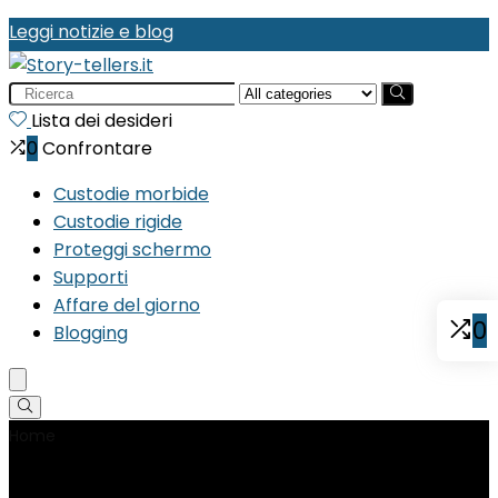
Leggi notizie e blog
Search
for:
Lista dei desideri
0
Confrontare
Custodie morbide
Custodie rigide
Proteggi schermo
Supporti
Affare del giorno
0
Blogging
Home
Product Peso articolo
‎181 g