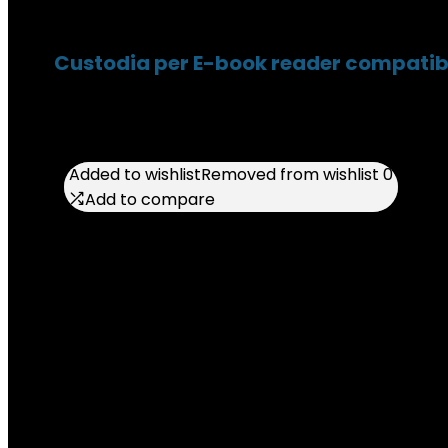
Custodia per E-book reader compatibile
Added to wishlist
Added to wishlist
Removed from wishlist
Removed from wishlist
0
0
Add to compare
Add to compare