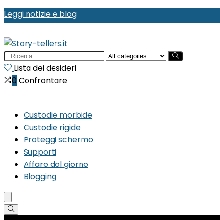
Leggi notizie e blog
Search
for:
Lista dei desideri
0
Confrontare
Custodie morbide
Custodie rigide
Proteggi schermo
Supporti
Affare del giorno
Blogging