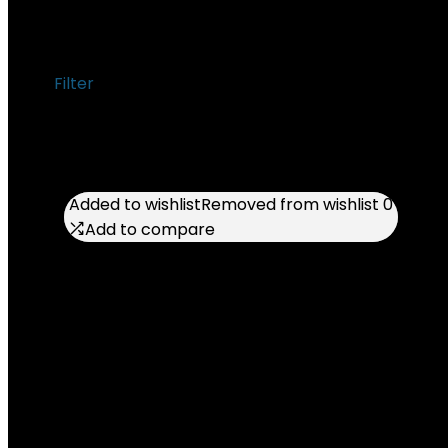
‎178 g
Filter
Showing all 2 results
Added to wishlist
Added to wishlist
Removed from wishlist
Removed from wishlist
0
0
Add to compare
Add to compare