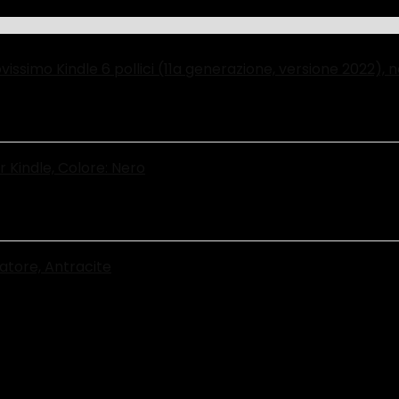
ssimo Kindle 6 pollici (11a generazione, versione 2022), n
r Kindle, Colore: Nero
atore, Antracite