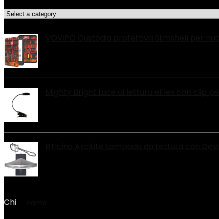
Categorie di Prodotto
Le migliori offerte!
VOVIPO Custodia protettiva Slimshell per nuovi
Mighty Bright Luce di lettura eFlex con clip pe
BTicino Axolute Lampada da Lettura con Devi
Chi
Home
Product Peso articolo
‎178 g