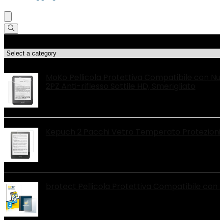
Categorie di Prodotto
Le migliori offerte!
MoKo Pellicola Protettiva Compatibile con Nu
2PZ Anti-riflesso Sottile HD, Smerigliato
Kepuch 2 Pacchi Vetro Temperato Protezioni
brotect Pellicola Protettiva Compatibile con