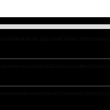
ovo Kindle di 11a Gen 2022, Kindle 10a Gen 2019 Protezio
 Schermo per Kobo Nia 2020,Kobo Aura Edition 2,Kobo Cl
 Amazon Kindle Scribe Pellicola Trasparente (2 Pezzi) An