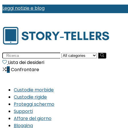
Leggi notizie e blog
Search
for:
Lista dei desideri
0
Confrontare
Custodie morbide
Custodie rigide
Proteggi schermo
Supporti
Affare del giorno
Blogging