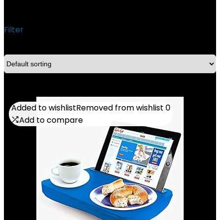
‎Tablet
Filter
Showing all 4 results
Added to wishlist
Added to wishlist
Removed from wishlist
Removed from wishlist
0
0
Add to compare
Add to compare