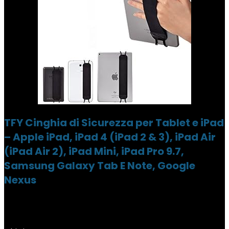
TFY Cinghia di Sicurezza per Tablet e iPad
– Apple iPad, iPad 4 (iPad 2 & 3), iPad Air
(iPad Air 2), iPad Mini, iPad Pro 9.7,
Samsung Galaxy Tab E Note, Google
Nexus