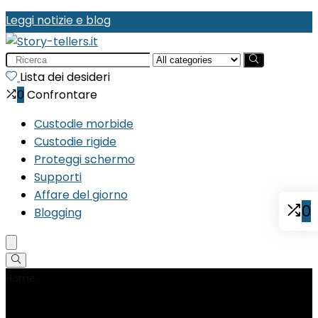
Leggi notizie e blog
Search
for:
Lista dei desideri
0
Confrontare
Custodie morbide
Custodie rigide
Proteggi schermo
Supporti
Affare del giorno
0
Blogging
Home
Product Periferiche compatibili
‎Tablet