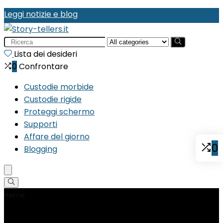
Leggi notizie e blog
Search
for:
Lista dei desideri
0
Confrontare
Custodie morbide
Custodie rigide
Proteggi schermo
Supporti
Affare del giorno
0
Blogging
Home
Product Periferiche compatibili
‎PC, Computer
portatile