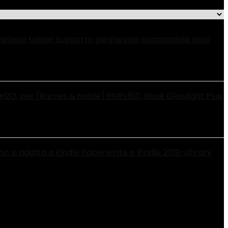
telefono tablet Supporto pieghevole compatibile nero
H2O, per [Barnes & Noble] BNRV510, Nook Glowlight Plus
on si adatta a Kindle Paperwhite e Kindle 2019-Library