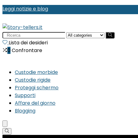
Leggi notizie e blog
Search
for:
Lista dei desideri
0
Confrontare
Custodie morbide
Custodie rigide
Proteggi schermo
Supporti
Affare del giorno
Blogging