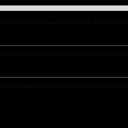
olo Tablet Telefono Supporto universale di ricarica del 
n [Pocketbook] 631 Touch HD, per [Kobo] Aura, Glo HD, 
ssimo Kindle 6 pollici (11a generazione, versione 2022), n
sics-Clear 4061187824632