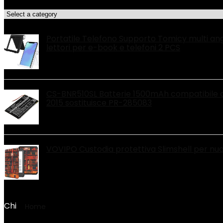
Categorie di Prodotto
Le migliori offerte!
Portatile Telefono Supporto Tomicy multi ang
lettori per e-book e telefoni 2 PCS
CS-BNR510SL Batterie 1500mAh compatibile co
2015 sostituisce PR-285083
VOVIPO Custodia protettiva Slimshell per nuovi
Chi
Home
Product Numero modello articolo
‎Bruni Ba