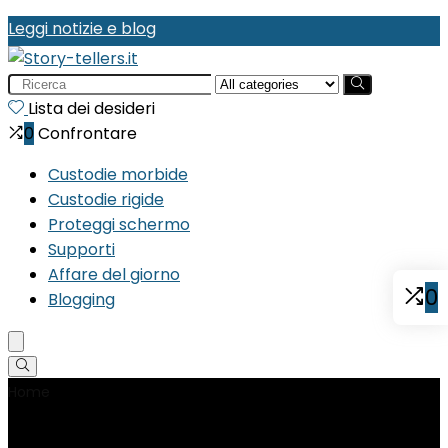
Leggi notizie e blog
Search
for:
Lista dei desideri
0
Confrontare
Custodie morbide
Custodie rigide
Proteggi schermo
Supporti
Affare del giorno
0
Blogging
Home
Product Numero modello articolo
P840034662283