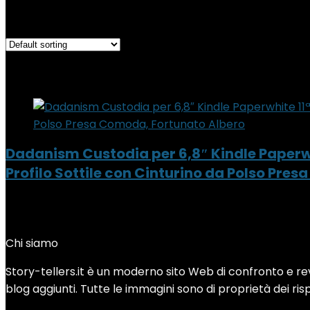
Showing the single result
Added to wishlist
Removed from wishlist
0
Add to compare
Dadanism Custodia per 6,8″ Kindle Paperwh
Profilo Sottile con Cinturino da Polso Pre
Added to wishlist
Removed from wishlist
0
Add to compare
Chi siamo
Story-tellers.it è un moderno sito Web di confronto e revi
blog aggiunti. Tutte le immagini sono di proprietà dei rispe