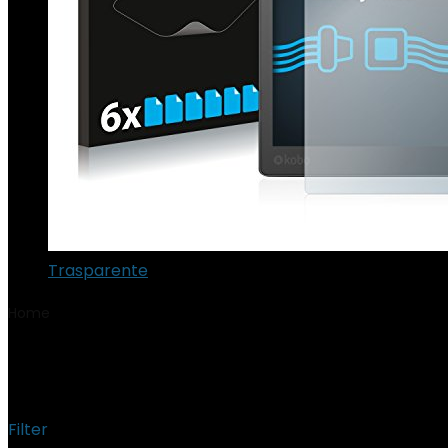
Trasparente
Home
Product Numero articolo
‎P723314067384
‎P723314067384
Filter