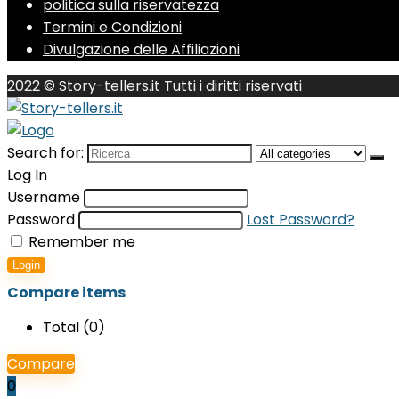
politica sulla riservatezza
Termini e Condizioni
Divulgazione delle Affiliazioni
2022 © Story-tellers.it Tutti i diritti riservati
Search for:
Log In
Username
Password
Lost Password?
Remember me
Login
Compare items
Total (
0
)
Compare
0