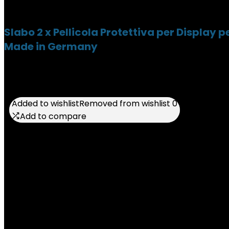
Slabo 2 x Pellicola Protettiva per Display 
Made in Germany
Added to wishlist
Added to wishlist
Removed from wishlist
Removed from wishlist
0
0
Add to compare
Add to compare