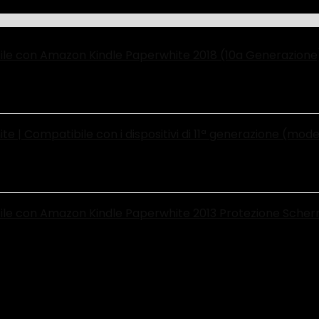
ibile con Amazon Kindle Paperwhite 2018 (10a Generazio
e | Compatibile con i dispositivi di 11ª generazione (mode
ibile con Amazon Kindle Paperwhite 2013 Protezione Sch
e 2018 (10. Generation)