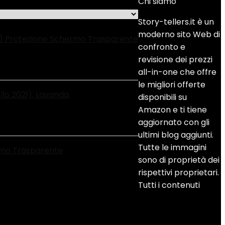
Chi siamo
Story-tellers.it è un
moderno sito Web di
ne) Protezione Schermo Trasparente
confronto e
revisione dei prezzi
all-in-one che offre
le migliori offerte
llo 2021), Lavanda
disponibili su
Amazon e ti tiene
aggiornato con gli
ultimi blog aggiunti.
Tutte le immagini
ermo Trasparente
sono di proprietà dei
rispettivi proprietari.
Tutti i contenuti