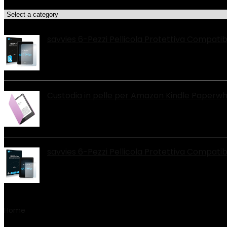
Categorie di Prodotto
Le migliori offerte!
savvies 6-Pezzi Pellicola Protettiva Compat
Custodia in pelle per Amazon Kindle Paperwhit
savvies 6-Pezzi Pellicola Protettiva Compat
Home
Product Riferimento produttore
‎Kindle Paperwhit