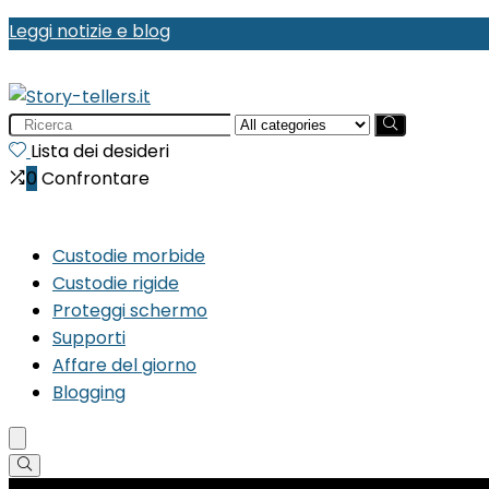
Leggi notizie e blog
Search
for:
Lista dei desideri
0
Confrontare
Custodie morbide
Custodie rigide
Proteggi schermo
Supporti
Affare del giorno
Blogging