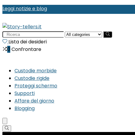
Leggi notizie e blog
Search
for:
Lista dei desideri
0
Confrontare
Custodie morbide
Custodie rigide
Proteggi schermo
Supporti
Affare del giorno
Blogging