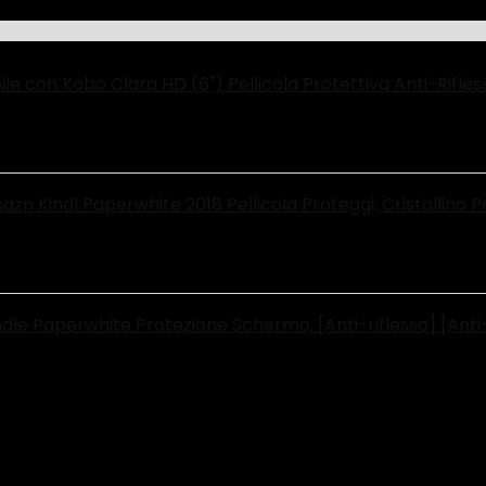
e con Kobo Clara HD (6") Pellicola Protettiva Anti-Rifless
azn Kindl Paperwhite 2018 Pellicola Proteggi, Cristallino
dle Paperwhite Protezione Schermo, [Anti-riflesso] [Ant