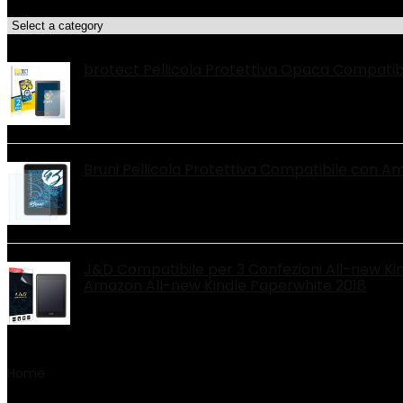
Categorie di Prodotto
Le migliori offerte!
brotect Pellicola Protettiva Opaca Compatibil
Bruni Pellicola Protettiva Compatibile con Am
J&D Compatibile per 3 Confezioni All-new Kin
Amazon All-new Kindle Paperwhite 2018
Home
Product Numero articolo
‎57154.2