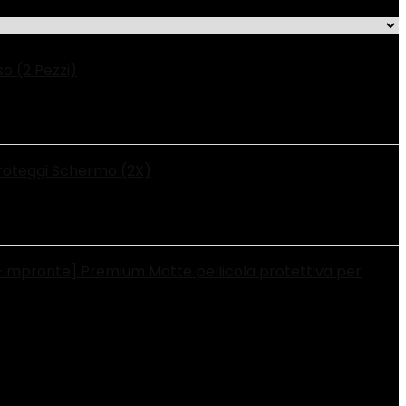
o (2 Pezzi)
 Proteggi Schermo (2X)
i-impronte] Premium Matte pellicola protettiva per