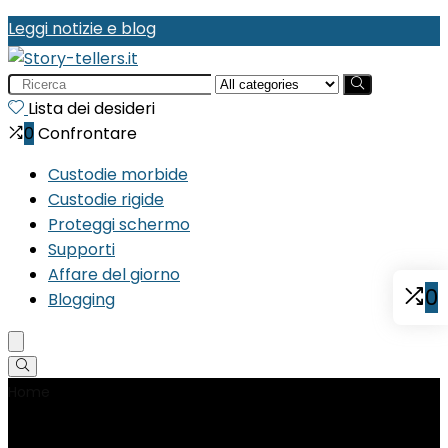
Leggi notizie e blog
Search
for:
Lista dei desideri
0
Confrontare
Custodie morbide
Custodie rigide
Proteggi schermo
Supporti
Affare del giorno
0
Blogging
Home
Product Riferimento produttore
‎1939190