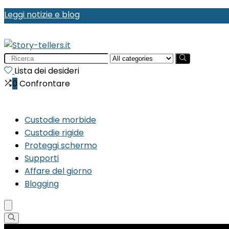
Leggi notizie e blog
Search
for:
Lista dei desideri
0
Confrontare
Custodie morbide
Custodie rigide
Proteggi schermo
Supporti
Affare del giorno
Blogging