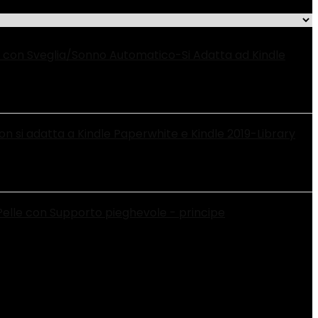
PU con Sveglia/Sonno Automatico-Si Adatta ad Kindle
on si adatta a Kindle Paperwhite e Kindle 2019-Library
 Pelle con Supporto pieghevole - principe