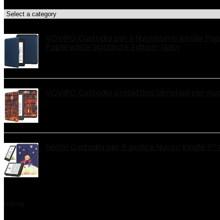
Categorie di Prodotto
Le migliori offerte!
VOVIPO Custodia per il Nuovissimo Kindle Pap
Paperwhite Signature Edition-Navy
VOVIPO Custodia protettiva Slimshell per nuovi
HoYiXi Custodia per 6 pollice Nuovo Kindle 11
Home
Product Numero modello articolo
‎FF_TOLINO_VI