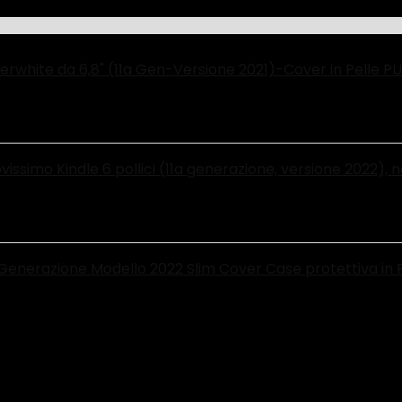
erwhite da 6,8" (11a Gen-Versione 2021)-Cover in Pelle 
ssimo Kindle 6 pollici (11a generazione, versione 2022), n
ª Generazione Modello 2022 Slim Cover Case protettiva in
SION_3_HD