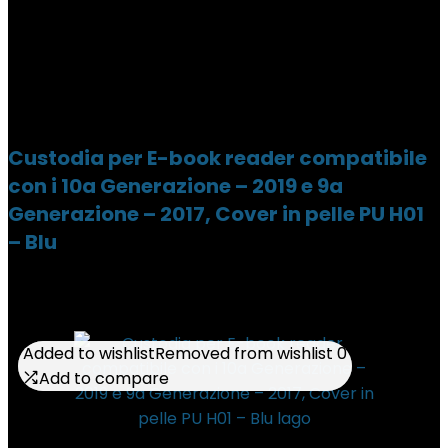
Custodia per E-book reader compatibile
con i 10a Generazione – 2019 e 9a
Generazione – 2017, Cover in pelle PU H01
– Blu
Added to wishlist
Added to wishlist
Removed from wishlist
Removed from wishlist
0
0
Add to compare
Add to compare